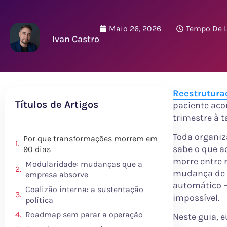
Maio 26, 2026
Tempo De L
Ivan Castro
Reestrutura
Títulos de Artigos
paciente aco
trimestre à t
Toda organiz
Por que transformações morrem em
sabe o que a
90 dias
morre entre 
Modularidade: mudanças que a
mudança de p
empresa absorve
automático —
Coalizão interna: a sustentação
impossível.
política
Roadmap sem parar a operação
Neste guia, 