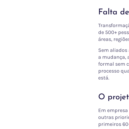
Falta de
Transformaçã
de 500+ pess
áreas, regiõe
Sem aliados 
a mudança, a
formal sem c
processo qua
está.
O projet
Em empresa g
outras prior
primeiros 60-