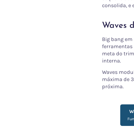
consolida, e
Waves d
Big bang em 
ferramentas 
meta do trim
interna.
Waves modula
máxima de 30
próxima.
W
Fu