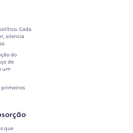
olítico. Cada
r, silencia
so.
ação do
nço de
em um
 primeiros
bsorção
s que