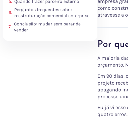
empresa gran
Quando trazer parceiro externo
como constr
Perguntas frequentes sobre
atravesse a 
reestruturação comercial enterprise
Conclusão: mudar sem parar de
vender
Por qu
A maioria da
orçamento. Mo
Em 90 dias, o
projeto rece
apagando inc
processo ain
Eu já vi ess
quatro erros.