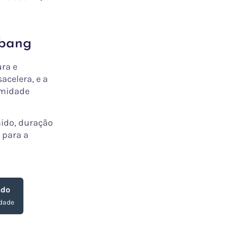
 bang
ura e
acelera, e a
timidade
ido, duração
 para a
ado
idade