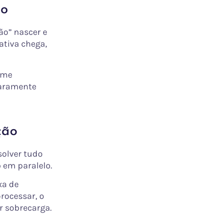
do
ão” nascer e
ativa chega,
time
raramente
ção
solver tudo
 em paralelo.
xa de
rocessar, o
or sobrecarga.