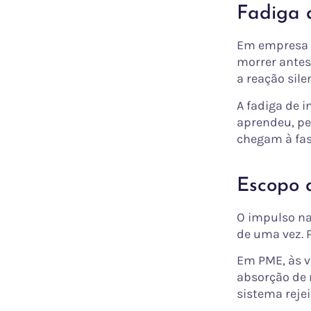
Fadiga d
Em empresa g
morrer antes
a reação sile
A fadiga de i
aprendeu, pe
chegam à fas
Escopo 
O impulso na
de uma vez. P
Em PME, às v
absorção de 
sistema rejei