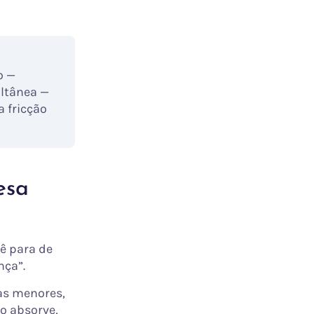
o —
ltânea —
a fricção
esa
ê para de
nça”.
as menores,
o absorve,