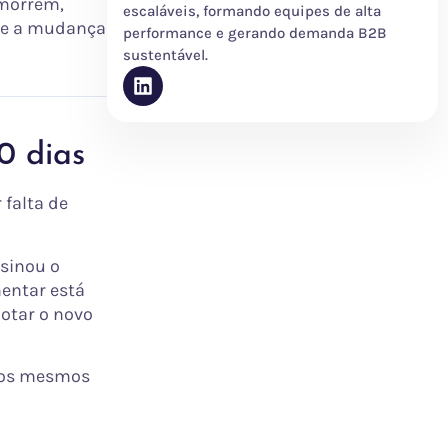
 morrem,
escaláveis, formando equipes de alta
ue a mudança
performance e gerando demanda B2B
sustentável.
0 dias
 falta de
ssinou o
entar está
dotar o novo
elos mesmos