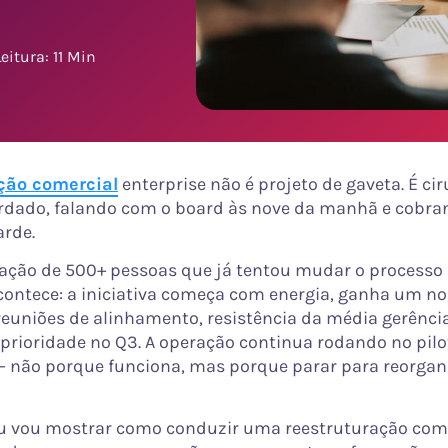
eitura: 11 Min
ção comercial
enterprise não é projeto de gaveta. É ci
rdado, falando com o board às nove da manhã e cobr
arde.
ação de 500+ pessoas que já tentou mudar o processo
contece: a iniciativa começa com energia, ganha um no
reuniões de alinhamento, resistência da média gerênci
rioridade no Q3. A operação continua rodando no pilo
 não porque funciona, mas porque parar para reorgan
eu vou mostrar como conduzir uma reestruturação com