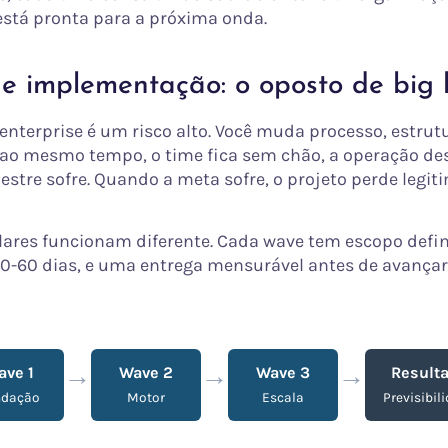
 está pronta para a próxima onda.
e implementação: o oposto de big
enterprise é um risco alto. Você muda processo, estrut
ao mesmo tempo, o time fica sem chão, a operação des
estre sofre. Quando a meta sofre, o projeto perde legi
res funcionam diferente. Cada wave tem escopo defin
-60 dias, e uma entrega mensurável antes de avançar
→
→
→
ave 1
Wave 2
Wave 3
Result
ndação
Motor
Escala
Previsibil