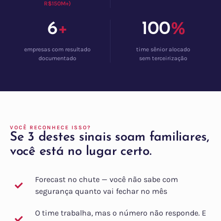
R$150M+)
6
+
100
%
empresas com resultado
time sênior alocado
documentado
sem terceirização
VOCÊ RECONHECE ISSO?
Se 3 destes sinais soam familiares,
você está no lugar certo.
Forecast no chute — você não sabe com
segurança quanto vai fechar no mês
O time trabalha, mas o número não responde. E