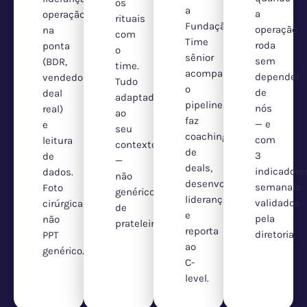
os
a
a
operação
rituais
Fundação.
operação
na
com
Time
roda
ponta
o
sênior
sem
(BDR,
time.
acompanha
depender
vendedor,
Tudo
o
de
deal
adaptado
pipeline,
nós
real)
ao
faz
— e
e
seu
coaching
com
leitura
contexto
de
3
de
—
deals,
indicadore
dados.
não
desenvolve
semanais
Foto
genérico
liderança
validados
cirúrgica,
de
e
pela
não
prateleira.
reporta
diretoria.
PPT
ao
genérico.
C-
level.