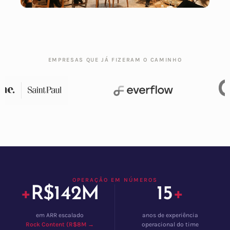
EMPRESAS QUE JÁ FIZERAM O CAMINHO
OPERAÇÃO EM NÚMEROS
+
R$142M
15
+
em ARR escalado
anos de experiência
Rock Content (R$8M →
operacional do time