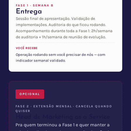
FASE 1 · SEMANA 8
Entrega
Sessão final de apresentação. Validação de
implementações. Auditoria do que ficou rodando.
Acompanhamento durante toda a Fase 1: 2h/semana
de auditoria + 1h/semana de reunião de evolução.
VOCÊ RECEBE
Operação rodando sem você precisar de nós — com
indicador semanal validado.
OPCIONAL
FASE 2 · EXTENSÃO MENSAL · CANCELA QUANDO
QUISER
Head de Marketing as a Service
Pra quem terminou a Fase 1 e quer manter a