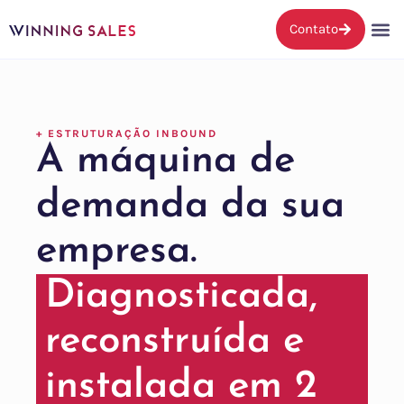
Contato
+ ESTRUTURAÇÃO INBOUND
A máquina de
demanda da sua
empresa.
Diagnosticada,
reconstruída e
instalada em 2