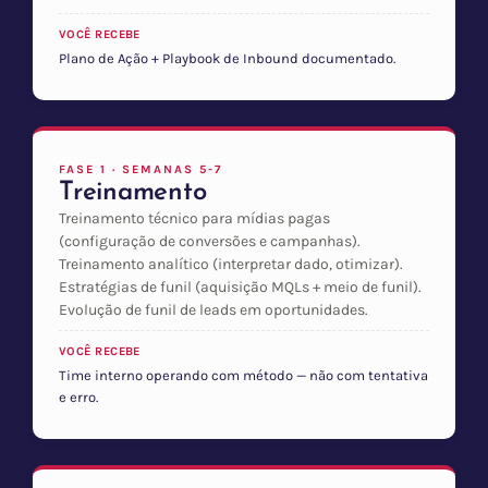
VOCÊ RECEBE
Plano de Ação + Playbook de Inbound documentado.
FASE 1 · SEMANAS 5-7
Treinamento
Treinamento técnico para mídias pagas
(configuração de conversões e campanhas).
Treinamento analítico (interpretar dado, otimizar).
Estratégias de funil (aquisição MQLs + meio de funil).
Evolução de funil de leads em oportunidades.
VOCÊ RECEBE
Time interno operando com método — não com tentativa
e erro.