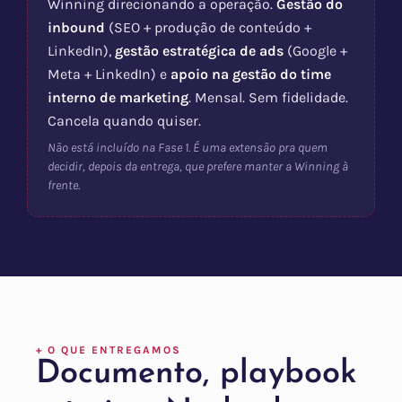
Winning direcionando a operação.
Gestão do
inbound
(SEO + produção de conteúdo +
LinkedIn),
gestão estratégica de ads
(Google +
Meta + LinkedIn) e
apoio na gestão do time
interno de marketing
. Mensal. Sem fidelidade.
Cancela quando quiser.
Não está incluído na Fase 1. É uma extensão pra quem
decidir, depois da entrega, que prefere manter a Winning à
frente.
+ O QUE ENTREGAMOS
Documento, playbook