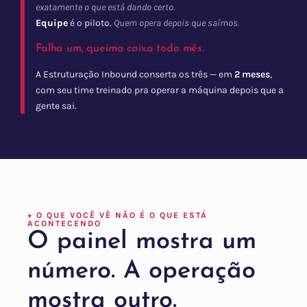
exatamente o que está dando certo.
Equipe
é o piloto.
Quem opera depois que saímos.
Falha um, queima caixa todo mês.
A Estruturação Inbound conserta os três — em
2 meses
,
com seu time treinado pra operar a máquina depois que a
gente sai.
+ O QUE VOCÊ VÊ NÃO É O QUE ESTÁ
ACONTECENDO
O painel mostra um
número. A operação
mostra outro.