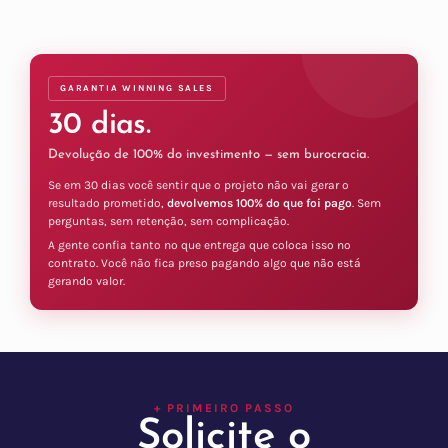
GARANTIA WINNING SALES
30 dias.
Devolução de 100% do investimento — sem burocracia.
Se em 30 dias você sentir que o projeto não vai gerar o
resultado prometido,
devolvemos 100% do que foi pago
. Sem
perguntas, sem retenção, sem complicação.
A gente confia tanto no que entrega que coloca isso no
contrato. Você não fica preso pagando algo que não está
gerando valor.
+ PRIMEIRO PASSO
Solicite o