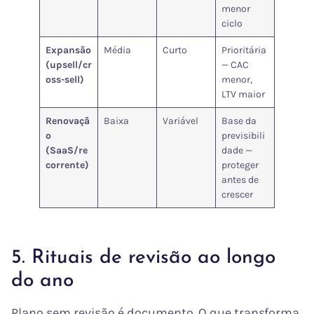
menor
ciclo
Expansão
Média
Curto
Prioritária
(upsell/cr
— CAC
oss-sell)
menor,
LTV maior
Renovaçã
Baixa
Variável
Base da
o
previsibili
(SaaS/re
dade —
corrente)
proteger
antes de
crescer
5. Rituais de revisão ao longo
do ano
Plano sem revisão é documento. O que transforma