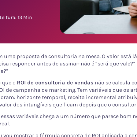
eitura: 13 Min
m uma proposta de consultoria na mesa. O valor está lá
cisa responder antes de assinar: não é “será que vale?”
le?”
é que o
ROI de consultoria de vendas
não se calcula 
OI de campanha de marketing. Tem variáveis que os ar
oram: horizonte temporal, receita incremental atribuív
o valor dos intangíveis que ficam depois que o consulto
essas variáveis chega a um número que parece bom no
real.
eu vou mostrar a fórmula concreta de ROI aplicada a con