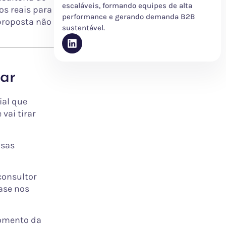
escaláveis, formando equipes de alta
os reais para
performance e gerando demanda B2B
proposta não
sustentável.
tar
ial que
vai tirar
isas
 consultor
ase nos
omento da