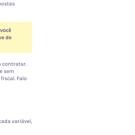
postas
 você
ve de
 contratar.
me sem
iscal. Falo
cada variável,