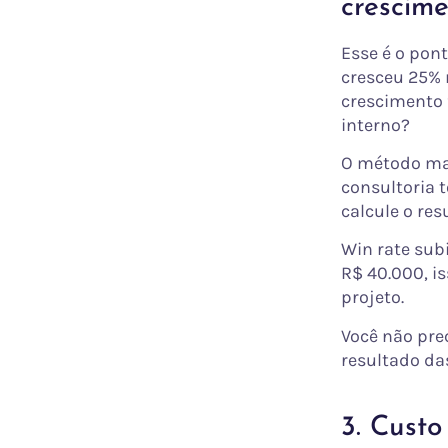
crescim
Esse é o pon
cresceu 25% 
crescimento 
interno?
O método mai
consultoria t
calcule o res
Win rate sub
R$ 40.000, is
projeto.
Você não prec
resultado da
3. Custo