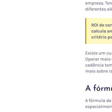
empresa. Ter
diferentes a
ROI de co
calcula a
critério p
Existe um cu
Operar mais 
cadência tem
mais sobre is
A fórm
A fórmula de 
especialment