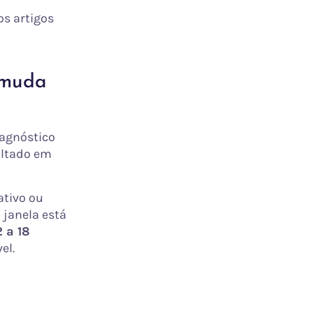
os artigos
s muda
iagnóstico
ultado em
ativo ou
 janela está
2 a 18
el.