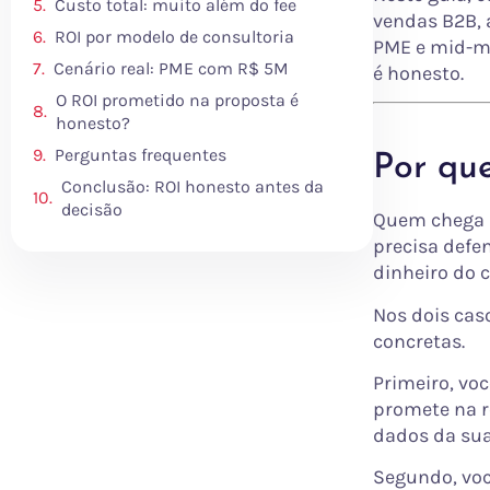
Custo total: muito além do fee
vendas B2B, a
ROI por modelo de consultoria
PME e mid-ma
Cenário real: PME com R$ 5M
é honesto.
O ROI prometido na proposta é
honesto?
Perguntas frequentes
Por que
Conclusão: ROI honesto antes da
decisão
Quem chega a
precisa defe
dinheiro do 
Nos dois caso
concretas.
Primeiro, vo
promete na r
dados da sua
Segundo, voc