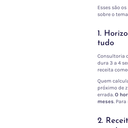
Esses são os
sobre o tema
1. Horiz
tudo
Consultoria 
dura 3 a 4 s
receita começ
Quem calcula
próximo de z
errada.
O hor
meses
. Para
2. Recei