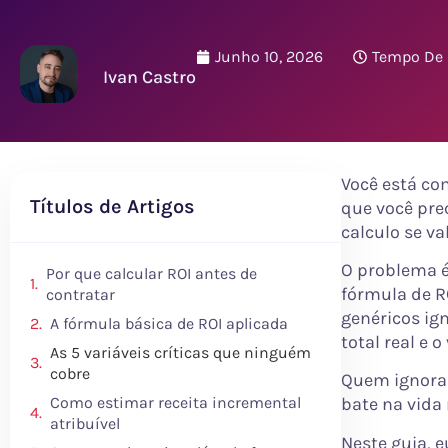
Junho 10, 2026
Tempo De L
Ivan Castro
Você está co
Títulos de Artigos
que você pre
calculo se va
O problema 
Por que calcular ROI antes de
fórmula de R
contratar
genéricos ign
A fórmula básica de ROI aplicada
total real e 
As 5 variáveis críticas que ninguém
cobre
Quem ignora 
Como estimar receita incremental
bate na vida 
atribuível
Neste guia, 