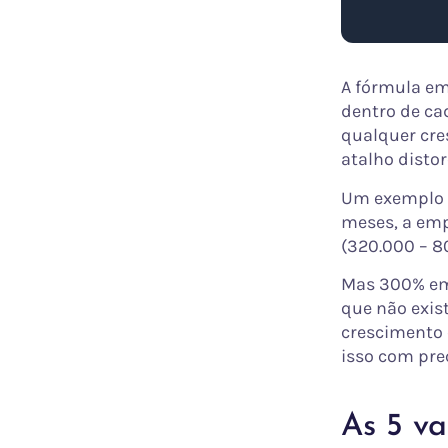
A fórmula em
dentro de cad
qualquer cre
atalho distor
Um exemplo n
meses, a emp
(320.000 – 8
Mas 300% em 
que não exis
crescimento 
isso com pre
As 5 va