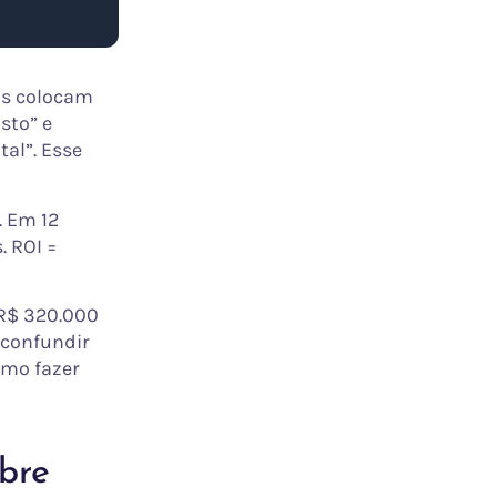
as colocam
sto” e
al”. Esse
. Em 12
. ROI =
“R$ 320.000
 confundir
omo fazer
obre