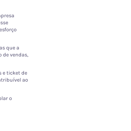
mpresa
esse
esforço
as que a
o de vendas,
 e ticket de
tribuível ao
olar o