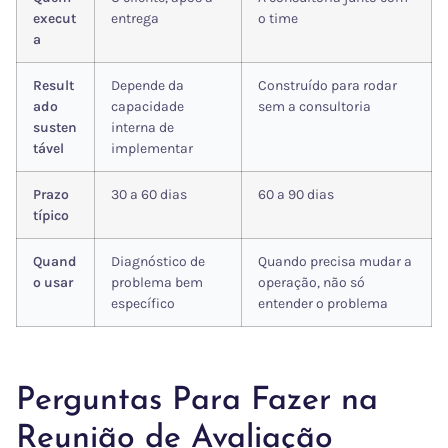
execut
entrega
o time
a
Result
Depende da
Construído para rodar
ado
capacidade
sem a consultoria
susten
interna de
tável
implementar
Prazo
30 a 60 dias
60 a 90 dias
típico
Quand
Diagnóstico de
Quando precisa mudar a
o usar
problema bem
operação, não só
específico
entender o problema
Perguntas Para Fazer na
Reunião de Avaliação