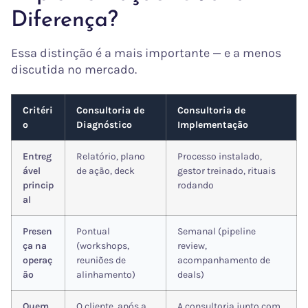
Diferença?
Essa distinção é a mais importante — e a menos
discutida no mercado.
Critéri
Consultoria de
Consultoria de
o
Diagnóstico
Implementação
Entreg
Relatório, plano
Processo instalado,
ável
de ação, deck
gestor treinado, rituais
princip
rodando
al
Presen
Pontual
Semanal (pipeline
ça na
(workshops,
review,
operaç
reuniões de
acompanhamento de
ão
alinhamento)
deals)
Quem
O cliente, após a
A consultoria junto com