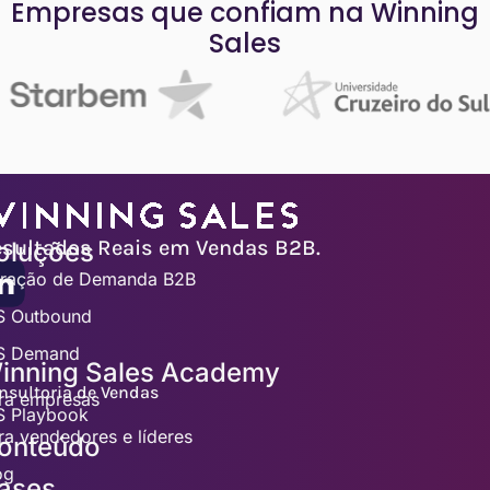
Empresas que confiam na Winning
Sales
sultados Reais em Vendas B2B.
oluções
ração de Demanda B2B
 Outbound
 Demand
inning Sales Academy
nsultoria de Vendas
ra empresas
 Playbook
ra vendedores e líderes
onteúdo
og
ases