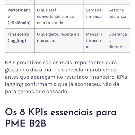
Performanc
O que está
Semanal
Gestor e
e
convertendo e onde
/ mensal
liderança
(eficiência)
está travando
Financeiro
O que gerou receita e a
Mensal /
Liderança
(lagging)
que custo
trimestr
e
al
diretoria
KPIs preditivos são os mais importantes para
gestão do dia a dia — eles revelam problemas
antes que apareçam no resultado financeiro. KPIs
lagging confirmam o que já aconteceu. Não dá
para gerenciar o passado.
Os 8 KPIs essenciais para
PME B2B