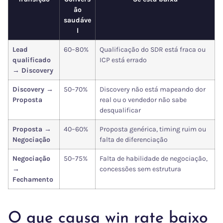
ão
saudáve
l
Lead
60–80%
Qualificação do SDR está fraca ou
qualificado
ICP está errado
→ Discovery
Discovery →
50–70%
Discovery não está mapeando dor
Proposta
real ou o vendedor não sabe
desqualificar
Proposta →
40–60%
Proposta genérica, timing ruim ou
Negociação
falta de diferenciação
Negociação
50–75%
Falta de habilidade de negociação,
→
concessões sem estrutura
Fechamento
O que causa win rate baixo