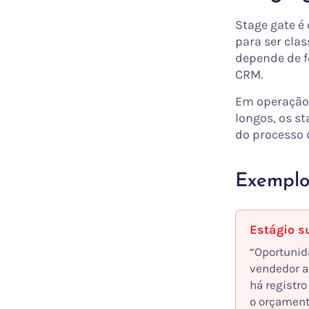
Stage gate é
para ser clas
depende de fe
CRM.
Em operação 
longos, os s
do processo 
Exemplo
Estágio s
“Oportunid
vendedor a
há registro
o orçament