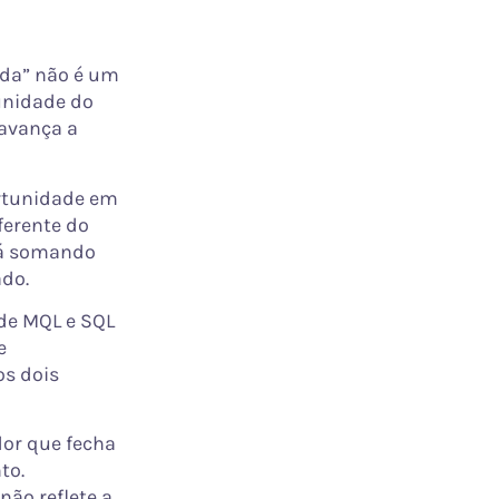
da” não é um
tunidade do
 avança a
rtunidade em
ferente do
stá somando
do.
e MQL e SQL
e
os dois
or que fecha
to.
não reflete a