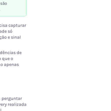
isão
.
cisa capturar
ade só
ção e sinal
idências de
m que o
ão apenas
m perguntar
very realizada
l.