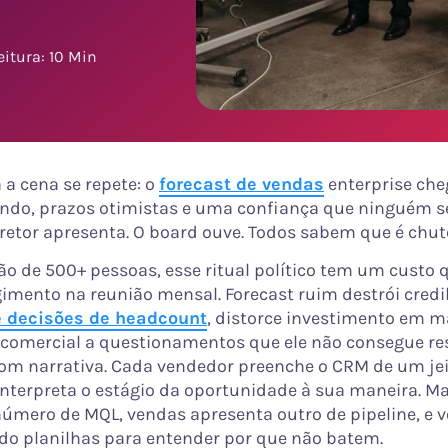
itura: 10 Min
a cena se repete: o
forecast de vendas
enterprise ch
do, prazos otimistas e uma confiança que ninguém s
iretor apresenta. O board ouve. Todos sabem que é chut
o de 500+ pessoas, esse ritual político tem um custo 
imento na reunião mensal. Forecast ruim destrói credi
 decisões de headcount
, distorce investimento em m
r comercial a questionamentos que ele não consegue r
om narrativa. Cada vendedor preenche o CRM de um jeit
interpreta o estágio da oportunidade à sua maneira. M
úmero de MQL, vendas apresenta outro de pipeline, e v
do planilhas para entender por que não batem.