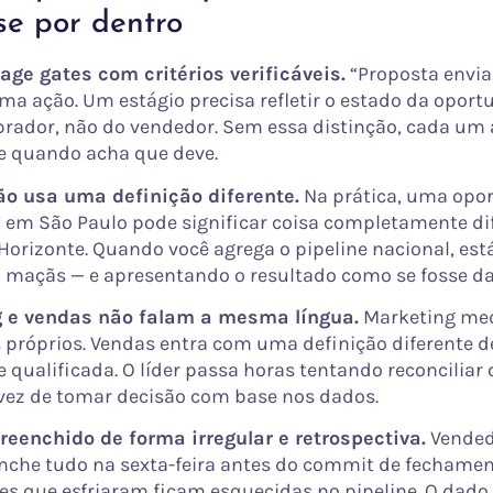
se por dentro
stage gates com critérios verificáveis.
“Proposta envia
uma ação. Um estágio precisa refletir o estado da opor
rador, não do vendedor. Sem essa distinção, cada um
e quando acha que deve.
ão usa uma definição diferente.
Na prática, uma opo
 em São Paulo pode significar coisa completamente di
Horizonte. Quando você agrega o pipeline nacional, e
 maçãs — e apresentando o resultado como se fosse da
g e vendas não falam a mesma língua.
Marketing med
s próprios. Vendas entra com uma definição diferente d
qualificada. O líder passa horas tentando reconciliar 
ez de tomar decisão com base nos dados.
reenchido de forma irregular e retrospectiva.
Vended
nche tudo na sexta-feira antes do commit de fechamen
s que esfriaram ficam esquecidas no pipeline. O dado 