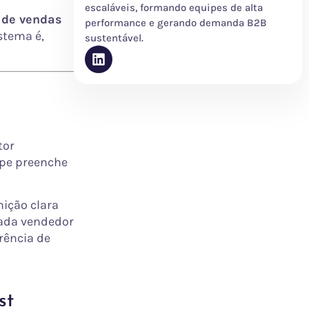
escaláveis, formando equipes de alta
 de vendas
performance e gerando demanda B2B
stema é,
sustentável.
tor
ipe preenche
nição clara
cada vendedor
rência de
st