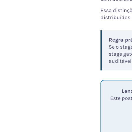
Essa distinç
distribuídos
Regra pr
Se o stag
stage gat
auditávei
Len
Este post