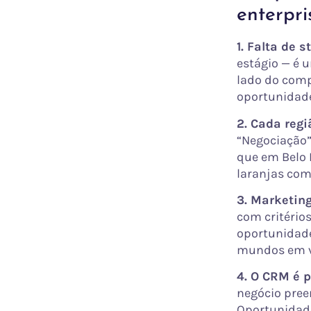
enterpri
1. Falta de 
estágio — é 
lado do comp
oportunidad
2. Cada regi
“Negociação”
que em Belo 
laranjas com
3. Marketin
com critério
oportunidade 
mundos em v
4. O CRM é p
negócio pree
Oportunidade