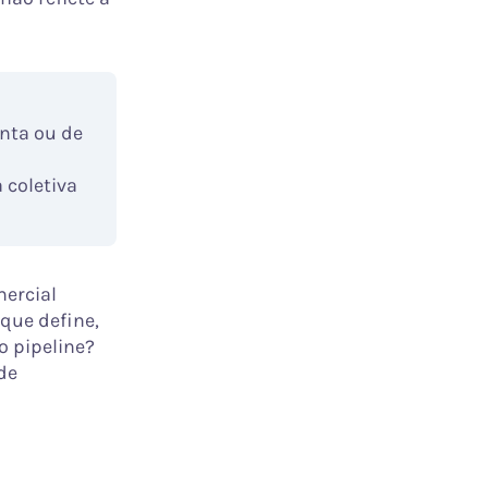
nta ou de
 coletiva
mercial
que define,
o pipeline?
de