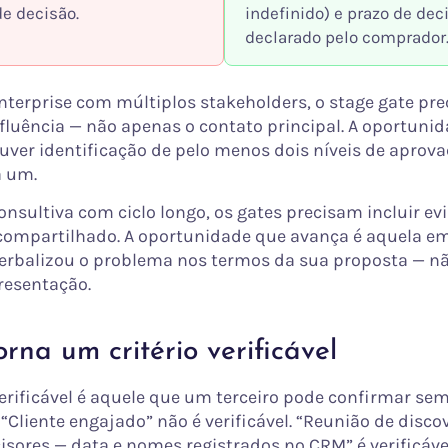
de decisão.
indefinido) e prazo de dec
declarado pelo comprador
nterprise com múltiplos stakeholders, o stage gate pre
fluência — não apenas o contato principal. A oportunid
uver identificação de pelo menos dois níveis de aprova
a um.
nsultiva com ciclo longo, os gates precisam incluir ev
compartilhado. A oportunidade que avança é aquela e
rbalizou o problema nos termos da sua proposta — n
resentação.
rna um critério verificável
verificável é aquele que um terceiro pode confirmar se
“Cliente engajado” não é verificável. “Reunião de disco
isores — data e nomes registrados no CRM” é verificáve