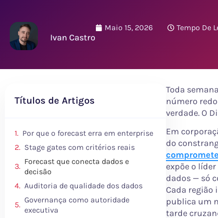
Maio 15, 2026
Tempo De Le
Ivan Castro
Toda semana 
Títulos de Artigos
número redon
verdade. O D
Em corporaçã
Por que o forecast erra em enterprise
do constrang
Stage gates com critérios reais
compromete
Forecast que conecta dados e
expõe o líde
decisão
dados — só c
Auditoria de qualidade dos dados
Cada região 
Governança como autoridade
publica um n
executiva
tarde cruzan