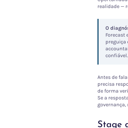
realidade — r
O diagnós
Forecast 
preguiça 
accountab
confiável.
Antes de fal
precisa resp
de forma veri
Se a respost
governança, 
Stage g