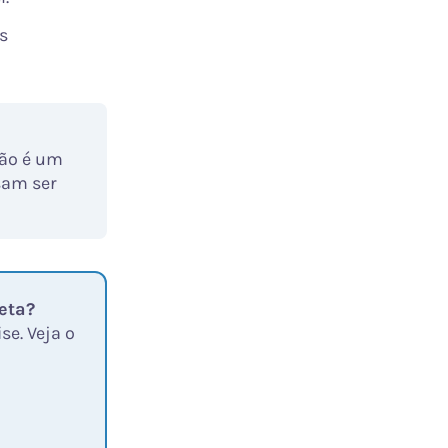
s
não é um
sam ser
eta?
se. Veja o