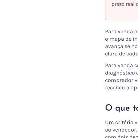
prazo real 
Para venda e
o mapa de in
avança se ho
claro de cad
Para venda co
diagnóstico 
comprador ve
recebeu a ap
O que to
Um critério 
ao vendedor. 
com dois dec