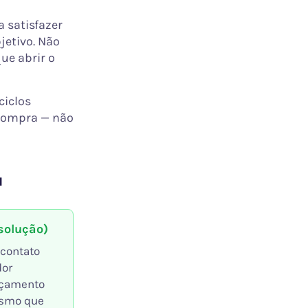
 satisfazer
jetivo. Não
ue abrir o
ciclos
 compra — não
a
(solução)
 contato
dor
rçamento
esmo que