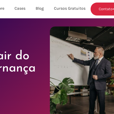
re
Cases
Blog
Cursos Gratuitos
Contato
air do
rnança