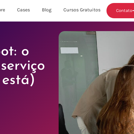
re
Cases
Blog
Cursos Gratuitos
Contato
t: o
 serviço
 está)