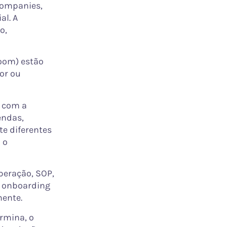
companies,
al. A
o,
Zoom) estão
or ou
s com a
endas,
e diferentes
 o
eração, SOP,
o onboarding
mente.
rmina, o