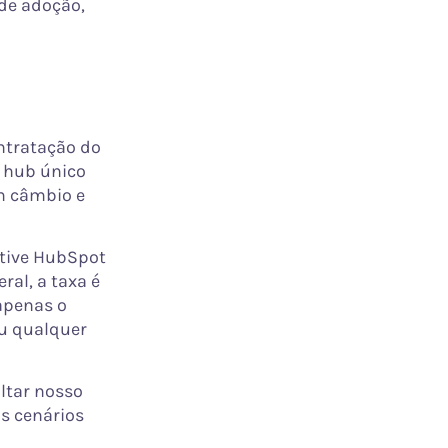
de adoção,
ntratação do
, hub único
m câmbio e
utive HubSpot
eral, a taxa é
 apenas o
ou qualquer
ltar nosso
os cenários