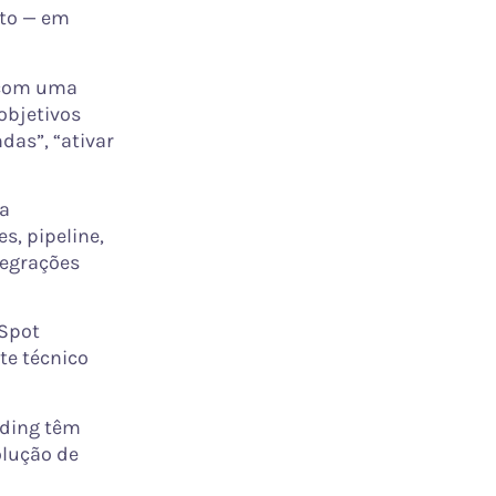
eto — em
 com uma
objetivos
das”, “ativar
 a
s, pipeline,
tegrações
bSpot
te técnico
rding têm
olução de