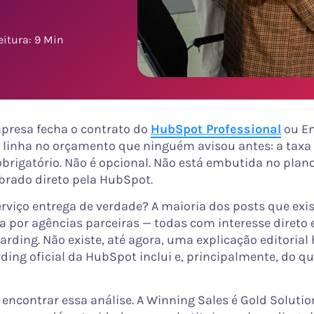
itura: 9 Min
presa fecha o contrato do
HubSpot Professional
ou En
linha no orçamento que ninguém avisou antes: a taxa
brigatório. Não é opcional. Não está embutida no plan
brado direto pela HubSpot.
erviço entrega de verdade? A maioria dos posts que exi
ta por agências parceiras — todas com interesse direto
arding. Não existe, até agora, uma explicação editorial
ding oficial da HubSpot inclui e, principalmente, do qu
 encontrar essa análise. A Winning Sales é Gold Solutio