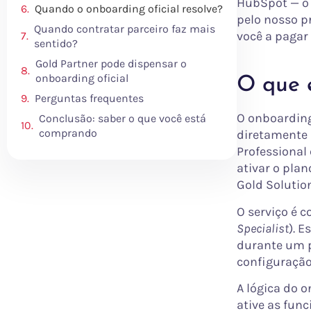
HubSpot — o 
Quando o onboarding oficial resolve?
pelo nosso p
Quando contratar parceiro faz mais
você a pagar 
sentido?
Gold Partner pode dispensar o
onboarding oficial
O que 
Perguntas frequentes
O onboarding
Conclusão: saber o que você está
comprando
diretamente 
Professional
ativar o pla
Gold Solution
O serviço é 
Specialist
). 
durante um p
configuração
A lógica do o
ative as func