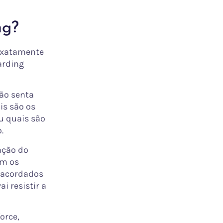
ng?
 exatamente
arding
ão senta
is são os
ou quais são
.
ação do
em os
o acordados
i resistir a
orce,