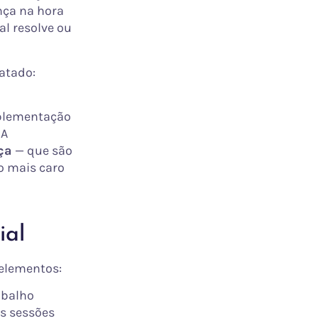
nça na hora
al resolve ou
ratado:
mplementação
 A
ça
— que são
ro mais caro
ial
 elementos:
abalho
s sessões