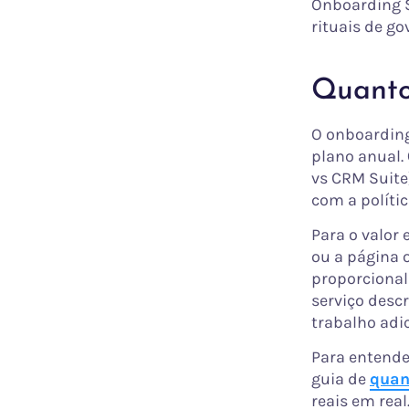
Onboarding S
rituais de g
Quanto 
O onboarding
plano anual.
vs CRM Suite
com a polític
Para o valor
ou a página 
proporcional 
serviço descr
trabalho adi
Para entende
guia de
quan
reais em real