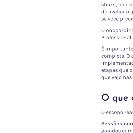
churn, não c
de avaliar o 
se você preci
O onboarding 
Professional 
É importante
completa. O o
implementaçã
etapas que o 
que vejo nas
O que e
O escopo rea
Sessões com
guiadas com 