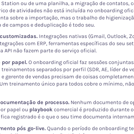
D Station ou de uma planilha, a migração de contatos, 
rico de atividades não está incluída no onboarding ofici
nta sobre a importação, mas o trabalho de higienizaçã
de campos e deduplicação é todo seu.
 customizadas.
Integrações nativas (Gmail, Outlook, 
ntegrações com ERP, ferramentas específicas do seu set
a API não fazem parte do serviço oficial.
 por papel.
O onboarding oficial faz sessões conjunta
 treinamentos separados por perfil (SDR, AE, líder de v
 e gerente de vendas precisam de coisas completament
Um treinamento único para todos cobre o mínimo, não
documentação de processo.
Nenhum documento de op
por papel ou
playbook
comercial é produzido durante 
e fica registrado é o que o seu time documenta interna
nto pós go-live.
Quando o período de onboarding te