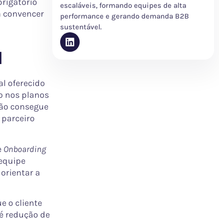
rigatório
escaláveis, formando equipes de alta
a convencer
performance e gerando demanda B2B
sustentável.
l
al oferecido
o nos planos
não consegue
 parceiro
e
Onboarding
 equipe
orientar a
e o cliente
 é redução de