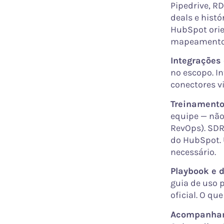
Pipedrive, R
deals e histó
HubSpot orie
mapeamento 
Integrações
no escopo. I
conectores vi
Treinamento
equipe — não
RevOps). SDR
do HubSpot. 
necessário.
Playbook e 
guia de uso 
oficial. O qu
Acompanhame