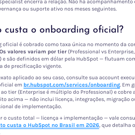
pecialist encerra a relação. Não há acompanhamento 
overnança ou suporte ativo nos meses seguintes.
custa o onboarding oficial?
 oficial é cobrado como taxa única no momento da co
Os valores variam por tier
(Professional vs Enterprise
) e são definidos em dólar pela HubSpot — flutuam co
a de precificação vigente.
 exato aplicado ao seu caso, consulte sua account exec
oficial em
br.hubspot.com/services/onboarding
. Em g
ao tier (Enterprise é múltiplo do Professional) e cobre
ito acima — não inclui licença, integrações, migração 
cional de implementação.
r o custo total — licença + implementação — vale consu
to custa o HubSpot no Brasil em 2026
, que detalha 
.