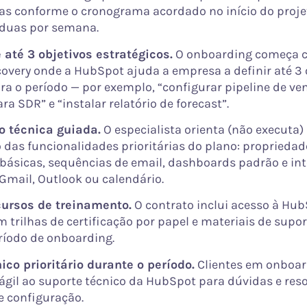
s conforme o cronograma acordado no início do proj
 duas por semana.
 até 3 objetivos estratégicos.
O onboarding começa
covery onde a HubSpot ajuda a empresa a definir até 3 
ra o período — por exemplo, “configurar pipeline de ven
a SDR” e “instalar relatório de forecast”.
o técnica guiada.
O especialista orienta (não executa)
das funcionalidades prioritárias do plano: propriedade
ásicas, sequências de email, dashboards padrão e in
Gmail, Outlook ou calendário.
cursos de treinamento.
O contrato inclui acesso à Hu
 trilhas de certificação por papel e materiais de supor
ríodo de onboarding.
ico prioritário durante o período.
Clientes em onboa
ágil ao suporte técnico da HubSpot para dúvidas e res
 configuração.