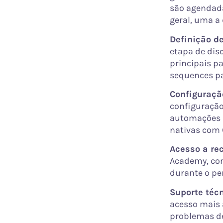
são agendada
geral, uma a
Definição de
etapa de dis
principais pa
sequences par
Configuraçã
configuração 
automações b
nativas com 
Acesso a re
Academy, com
durante o pe
Suporte técn
acesso mais 
problemas de