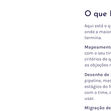
O que 
Aqui está o 
onde a maior
termina.
Mapeamento 
com o seu ti
critérios de 
as objeções 
Desenho de 
pipeline, ma
estágios do f
com o time, o
usar.
Migração de