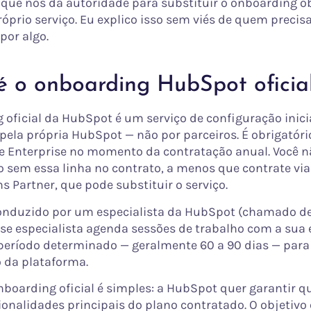
que nos dá autoridade para substituir o onboarding ob
róprio serviço. Eu explico isso sem viés de quem precis
por algo.
é o onboarding HubSpot oficia
 oficial da HubSpot é um serviço de configuração inici
pela própria HubSpot — não por parceiros. É obrigatóri
 e Enterprise no momento da contratação anual. Você 
no sem essa linha no contrato, a menos que contrate via
s Partner, que pode substituir o serviço.
conduzido por um especialista da HubSpot (chamado d
Esse especialista agenda sessões de trabalho com a sua
eríodo determinado — geralmente 60 a 90 dias — para 
 da plataforma.
nboarding oficial é simples: a HubSpot quer garantir qu
ionalidades principais do plano contratado. O objetivo