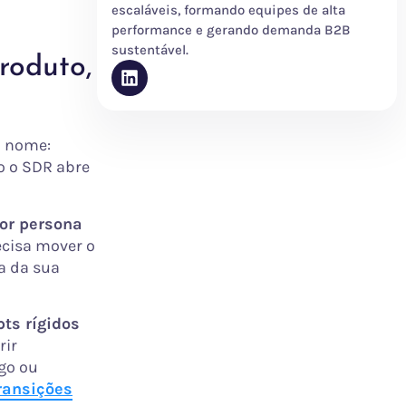
escaláveis, formando equipes de alta
performance e gerando demanda B2B
sustentável.
roduto,
m nome:
o o SDR abre
por persona
ecisa mover o
a da sua
ts rígidos
rir
go ou
ransições