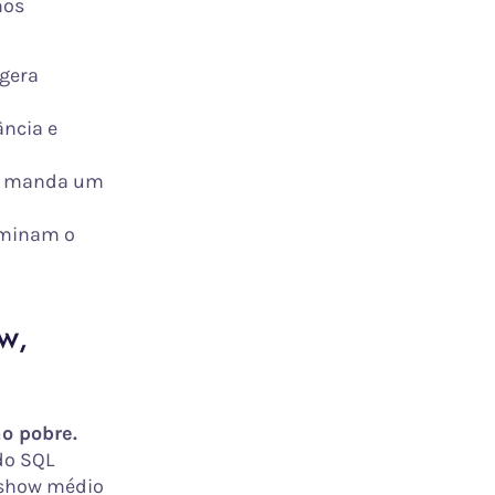
mos
 gera
ância e
e manda um
 minam o
w,
o pobre.
do SQL
o-show médio