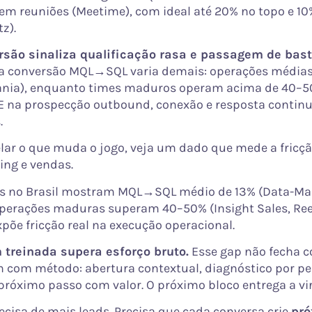
 em reuniões (Meetime), com ideal até 20% no topo e 1
tz).
rsão sinaliza qualificação rasa e passagem de bas
a conversão MQL→SQL varia demais: operações média
ania), enquanto times maduros operam acima de 40–50
. E na prospecção outbound, conexão e resposta conti
.
elar o que muda o jogo, veja um dado que mede a fricção
ing e vendas.
 no Brasil mostram MQL→SQL médio de 13% (Data-Man
perações maduras superam 40–50% (Insight Sales, Ree
xpõe fricção real na execução operacional.
 treinada supera esforço bruto.
Esse gap não fecha 
m com método: abertura contextual, diagnóstico por pe
próximo passo com valor. O próximo bloco entrega a vi
ecisa de mais leads. Precisa que cada conversa crie
pró