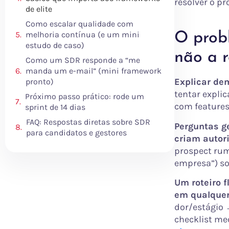
resolver o pr
de elite
Como escalar qualidade com
melhoria contínua (e um mini
O prob
estudo de caso)
não a 
Como um SDR responde a “me
manda um e-mail” (mini framework
Explicar de
pronto)
tentar expli
Próximo passo prático: rode um
com features,
sprint de 14 dias
FAQ: Respostas diretas sobre SDR
Perguntas g
para candidatos e gestores
criam autor
prospect rum
empresa”) s
Um roteiro 
em qualque
dor/estágio
checklist me