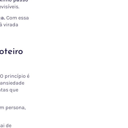
visíveis.
ça.
Com essa
à virada
oteiro
O princípio é
a ansiedade
ntas que
em persona,
ai de