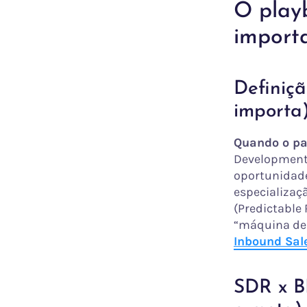
O play
importa
Definiçã
importa
Quando o pap
Development 
oportunidade
especializaç
(Predictable 
“máquina de 
Inbound Sal
SDR x BD