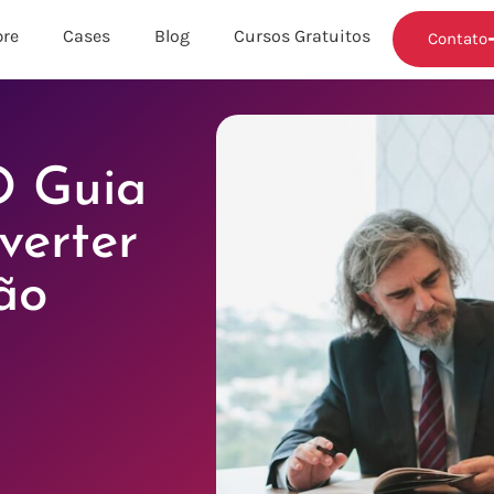
re
Cases
Blog
Cursos Gratuitos
Contato
O Guia
verter
ão