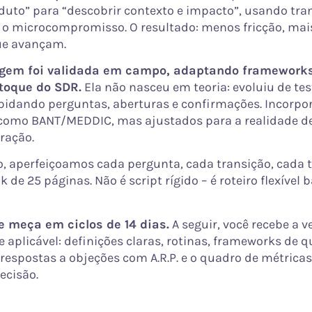
oduto” para “descobrir contexto e impacto”, usando tra
 microcompromisso. O resultado: menos fricção, mai
ue avançam.
gem foi validada em campo, adaptando frameworks
 toque do SDR.
Ela não nasceu em teoria: evoluiu de tes
pidando perguntas, aberturas e confirmações. Incorp
como BANT/MEDDIC, mas ajustados para a realidade 
ração.
, aperfeiçoamos cada pergunta, cada transição, cada 
 de 25 páginas. Não é script rígido – é roteiro flexível
e meça em ciclos de 14 dias.
A seguir, você recebe a v
aplicável: definições claras, rotinas, frameworks de q
 respostas a objeções com A.R.P. e o quadro de métrica
ecisão.