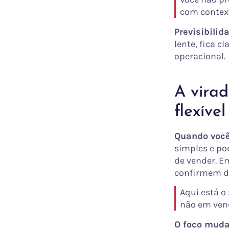
com context
Previsibili
lente, fica c
operacional.
A virad
flexíve
Quando você
simples e po
de vender. E
confirmem do
Aqui está o
não em vend
O foco muda 