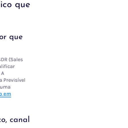
ico que
por que
DR (Sales
lificar
 A
 Previsível
o uma
o em
o, canal