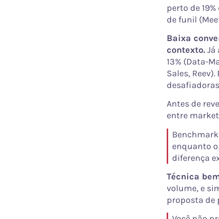
perto de 19%
de funil (Mee
Baixa conve
contexto.
Já 
13% (Data-M
Sales, Reev)
desafiadoras
Antes de rev
entre market
Benchmarks
enquanto o
diferença e
Técnica bem
volume, e si
proposta de 
Você não pr