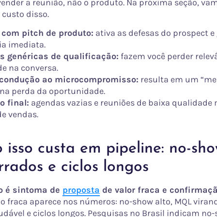
ender a reunião, não o produto. Na próxima seção, va
 custo disso.
 com pitch de produto:
ativa as defesas do prospect e
ia imediata.
s genéricas de qualificação:
fazem você perder relev
de na conversa.
 condução ao microcompromisso:
resulta em um “m
 na perda da oportunidade.
o final:
agendas vazias e reuniões de baixa qualidade
de vendas.
isso custa em pipeline: no-sho
rrados e ciclos longos
o é sintoma de
proposta
de valor fraca e confirmaçã
o fraca aparece nos números: no-show alto, MQL viran
udável e ciclos longos. Pesquisas no Brasil indicam n