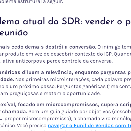
oblema estrutural a seguir.
lema atual do SDR: vender o p
reunião
mais cedo demais destrói a conversão.
O inimigo te
car produto em vez de descobrir contexto do ICP. Quand
 ativa anticorpos e perde controle da conversa.
enéricas diluem a relevância, enquanto perguntas 
idade.
Nas primeiras microinterações, cada palavra pr
o a um próximo passo. Perguntas genéricas (“me cont
oam preguiçosas e matam a oportunidade.
flexível, focado em microcompromissos, supera scrip
r chamada.
Sem um guia guiado por objetivos (descob
 → propor microcompromisso), a chamada vira monólo
cânico. Você precisa
navegar o Funil de Vendas com t