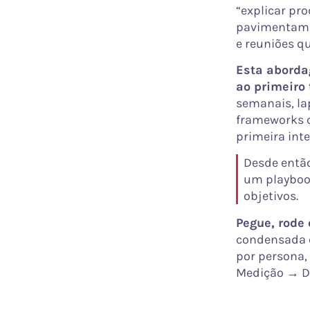
“explicar pr
pavimentam o
e reuniões q
Esta aborda
ao primeiro
semanais, la
frameworks 
primeira inte
Desde então
um playbook
objetivos.
Pegue, rode 
condensada e 
por persona,
Medição → D