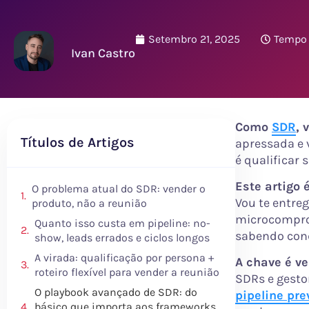
Setembro 21, 2025
Tempo 
Ivan Castro
Como
SDR
, 
Títulos de Artigos
apressada e 
é qualificar
Este artigo
O problema atual do SDR: vender o
Vou te entreg
produto, não a reunião
microcomprom
Quanto isso custa em pipeline: no-
sabendo cond
show, leads errados e ciclos longos
A virada: qualificação por persona +
A chave é ve
roteiro flexível para vender a reunião
SDRs e gesto
O playbook avançado de SDR: do
pipeline pre
básico que importa aos frameworks