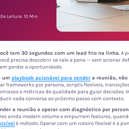
De Leitura: 10 Min
você tem 30 segundos com um lead frio na linha.
A p
você precisa descobrir se vale a pena — sem acionar def
 sem perder a oportunidade.
 é um
playbook acionável para vender
a reunião, não 
ar frameworks por persona, scripts flexíveis, transiçõ
issos e métricas de qualidade para guiar decisões. V
uzir cada conversa ao próximo passo com contexto.
nder a reunião e operar com diagnóstico por person
res ainda medem volume e empurram features, quando
visível
é método. Operar com um roteiro flexível é a po