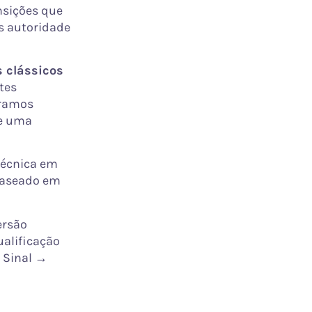
nsições que
s autoridade
 clássicos
tes
oramos
de uma
técnica em
 baseado em
ersão
ualificação
s Sinal →