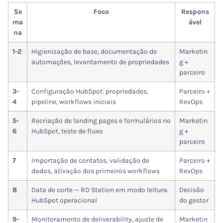
Se
Foco
Respons
ma
ável
na
1-2
Higienização de base, documentação de
Marketin
automações, levantamento de propriedades
g +
parceiro
3-
Configuração HubSpot: propriedades,
Parceiro +
4
pipeline, workflows iniciais
RevOps
5-
Recriação de landing pages e formulários no
Marketin
6
HubSpot, teste de fluxo
g +
parceiro
7
Importação de contatos, validação de
Parceiro +
dados, ativação dos primeiros workflows
RevOps
8
Data de corte — RD Station em modo leitura.
Decisão
HubSpot operacional
do gestor
9-
Monitoramento de deliverability, ajuste de
Marketin