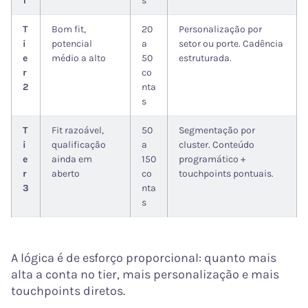
1
s
T
Bom fit,
20
Personalização por
i
potencial
a
setor ou porte. Cadência
e
médio a alto
50
estruturada.
r
co
2
nta
s
T
Fit razoável,
50
Segmentação por
i
qualificação
a
cluster. Conteúdo
e
ainda em
150
programático +
r
aberto
co
touchpoints pontuais.
3
nta
s
A lógica é de esforço proporcional: quanto mais
alta a conta no tier, mais personalização e mais
touchpoints diretos.