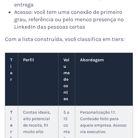
entrega
Acesso: você tem uma conexão de primeiro
grau, referência ou pelo menos presença no
LinkedIn das pessoas certas
Com a lista construída, você classifica em tiers:
T
Perfil
Vol
Abordagem
i
u
e
me
r
de
co
nt
as
T
Contas ideais,
5 a
Personalização 1:1.
i
alto potencial
15
Conteúdo feito para
e
de receita, fit
co
aquela empresa. Acesso
r
muito alto
nta
via executivo.