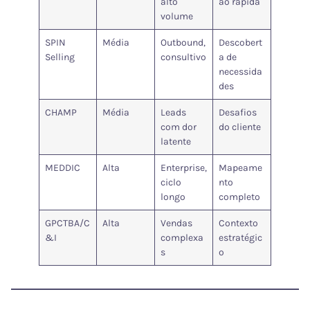
alto
ão rápida
volume
SPIN
Média
Outbound,
Descobert
Selling
consultivo
a de
necessida
des
CHAMP
Média
Leads
Desafios
com dor
do cliente
latente
MEDDIC
Alta
Enterprise,
Mapeame
ciclo
nto
longo
completo
GPCTBA/C
Alta
Vendas
Contexto
&I
complexa
estratégic
s
o