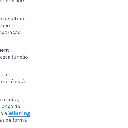
cidade com
e resultado.
cebem
paração
ment
essa função
s o
e você está
receita,
alanço do
mo a
Winning
as de forma