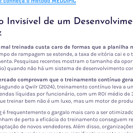
 e conheça o método MEDDIPIC
o Invisível de um Desenvolvim
z
mal treinada custa caro de formas que a planilha
mpo de rampagem se estende, a taxa de vitória cai e o 
enta. Pesquisas recentes mostram o tamanho da opor
io) quando não há um sistema de desenvolvimento con
rcado comprovam que o treinamento contínuo gera
egundo a Qwilr (2024), treinamento contínuo leva a 
endas líquidas por funcionário, com um ROI médio de 
e treinar bem não é um luxo, mas um motor de produt
 é frequentemente o gargalo mais caro a ser otimizad
am de perto a eficácia do treinamento conseguem re
ptação de novos vendedores. Além disso, organizaçõe