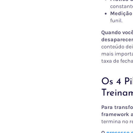
constant
Medição 
funil.
Quando você
desaparece
conteúdo deix
mais importa
taxa de fech
Os 4 P
Treina
Para transf
framework a
termina no r
O
processo 