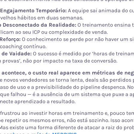
 Engajamento Temporário:
A equipe sai animada do c
s velhos hábitos em duas semanas.
 Desconectado da Realidade:
O treinamento ensina 
plicam ao seu ICP ou complexidade de venda.
 Reforço:
O conhecimento se perde por não haver um s
 coaching contínuo.
 de Vaidade:
O sucesso é medido por ‘horas de treina
 provas’, não por impacto na taxa de conversão.
 acontece, o custo real aparece em métricas de neg
novos vendedores se torna lenta, deals são perdidos p
so de uso e a previsibilidade do pipeline despenca. No
que falhou — é a ausência de um sistema que puxe a a
onecte aprendizado a resultado.
e frustrou ao investir horas em treinamento e, pouco te
pe repetir os mesmos erros, não está sozinho. Isso aco
 Mas existe uma forma diferente de atacar a raiz do pr