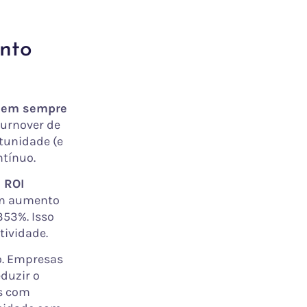
ento
 nem sempre
turnover de
tunidade (e
tínuo.
 ROI
um aumento
353%. Isso
ividade.
o. Empresas
duzir o
s com