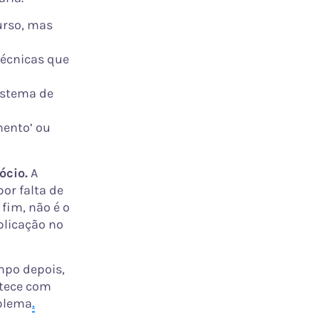
urso, mas
técnicas que
istema de
mento’ ou
ócio.
A
or falta de
 fim, não é o
plicação no
mpo depois,
ntece com
oblema
.