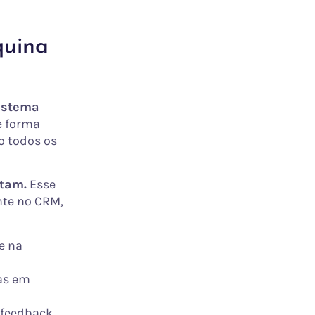
quina
sistema
e forma
o todos os
ntam.
Esse
nte no CRM,
e na
as em
 feedback