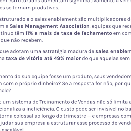
em estruturados aumentam significativamente a velo
es se tornam produtivos.
struturado e o sales enablement são multiplicadores d
om a
Sales Management Association
, equipes que re
ntínuo têm
11% a mais de taxa de fechamento
em com
 que não recebem.
 que adotam uma estratégia madura de
sales enable
ma
taxa de vitória até 49% maior
do que aquelas sem 
mento da sua equipe fosse um produto, seus vendedore
com o próprio dinheiro? Se a resposta for não, por qu
nele?
e um sistema de Treinamento de Vendas não só limita a 
ionaliza a ineficiência. O custo pode ser invisível no b
torna colossal ao longo do trimestre — e empresas co
judar sua empresa a estruturar esse processo de vend
 escalável.