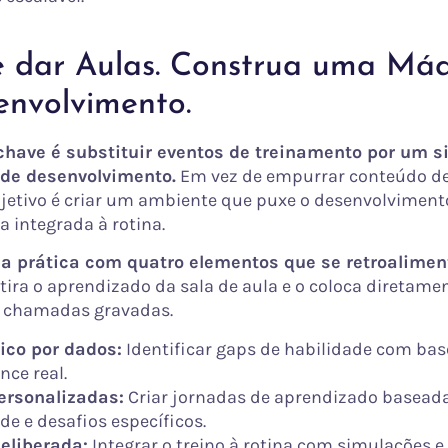
e dar Aulas. Construa uma Má
envolvimento.
 chave é substituir eventos de treinamento por um 
 de desenvolvimento.
Em vez de empurrar conteúdo d
bjetivo é criar um ambiente que puxe o desenvolviment
a integrada à rotina.
 na prática com quatro elementos que se retroalime
tira o aprendizado da sala de aula e o coloca diretame
as chamadas gravadas.
ico por dados:
Identificar gaps de habilidade com bas
ce real.
personalizadas:
Criar jornadas de aprendizado basead
de e desafios específicos.
deliberada:
Integrar o treino à rotina com simulações e