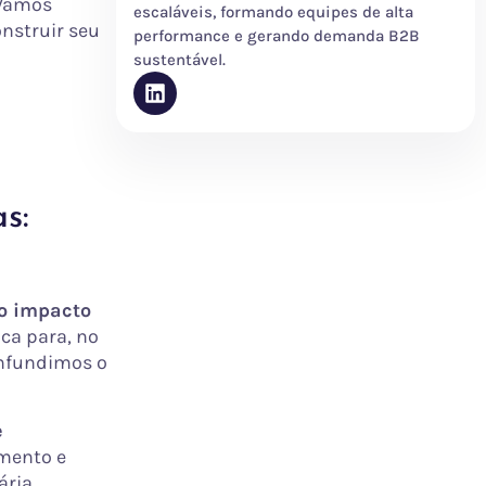
 Vamos
escaláveis, formando equipes de alta
nstruir seu
performance e gerando demanda B2B
sustentável.
s:
o impacto
ca para, no
onfundimos o
e
mento e
ria.