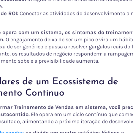
e.
de ROI:
Conectar as atividades de desenvolvimento a 
 opera com um sistema, os sintomas do treinament
m.
O engajamento deixa de ser um pico e vira um hábit
a de ser genérico e passa a resolver gargalos reais do fu
nte, os resultados de negócio respondem: a rampagem
amento sobe e a previsibilidade aumenta.
ilares de um Ecossistema de
mento Contínuo
ormar Treinamento de Vendas em sistema, você pre
utocontido.
Ele opera em um ciclo contínuo que come
esultado, alimentando a próxima iteração de desenvol
de vendas
se divide em quatro estágios lógicos e