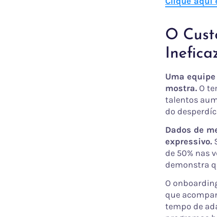
Clique aqui
O Cust
Inefica
Uma equipe 
mostra.
O te
talentos aum
do desperdíc
Dados de me
expressivo.
S
de 50% nas v
demonstra qu
O onboarding
que acompanh
tempo de ada