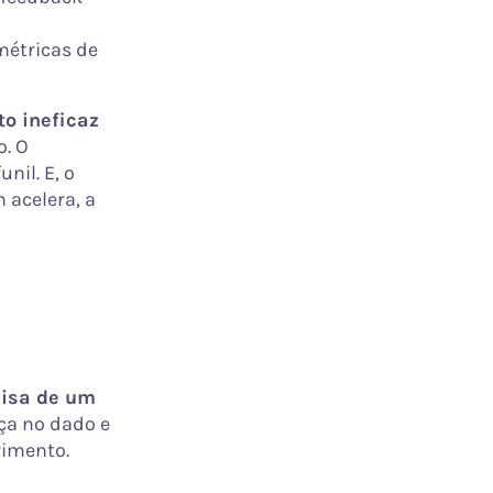
métricas de
o ineficaz
o. O
nil. E, o
 acelera, a
cisa de um
ça no dado e
vimento.