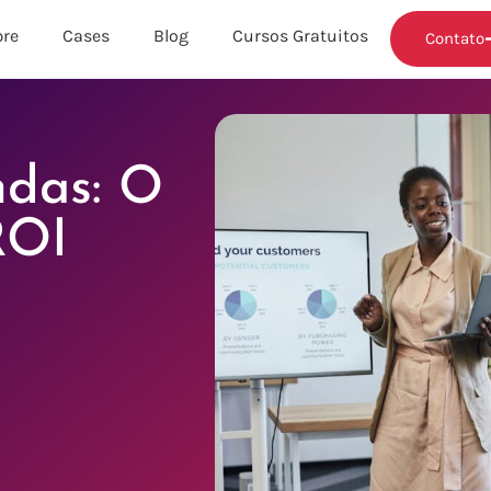
re
Cases
Blog
Cursos Gratuitos
Contato
ndas: O
ROI