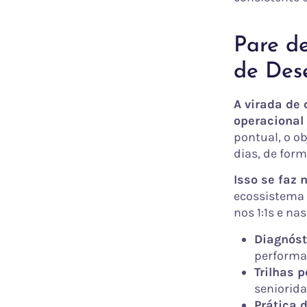
Pare d
de Des
A virada de
operacional
pontual, o o
dias, de form
Isso se faz
ecossistema 
nos 1:1s e n
Diagnóst
performan
Trilhas 
seniorida
Prática 