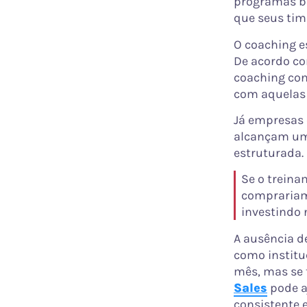
programas b
que seus tim
O coaching e
De acordo c
coaching co
com aquelas
Já empresas
alcançam u
estruturada.
Se o treina
comprariam 
investindo 
A ausência d
como instituc
mês, mas se 
Sales
pode a
consistente e