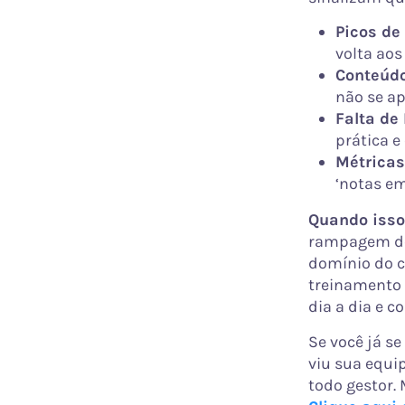
Picos de
volta ao
Conteúdo
não se a
Falta de
prática e
Métricas
‘notas em
Quando isso
rampagem de 
domínio do ca
treinamento 
dia a dia e c
Se você já s
viu sua equi
todo gestor.