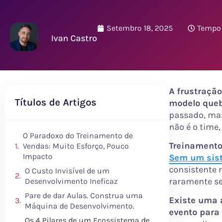
Setembro 18, 2025
Tempo 
Ivan Castro
A frustraçã
Títulos de Artigos
modelo queb
passado, mas
não é o time,
O Paradoxo do Treinamento de
Treinamento
Vendas: Muito Esforço, Pouco
Impacto
Sem um sist
consistente 
O Custo Invisível de um
raramente s
Desenvolvimento Ineficaz
Pare de dar Aulas. Construa uma
Existe uma 
Máquina de Desenvolvimento.
evento para
Os 4 Pilares de um Ecossistema de