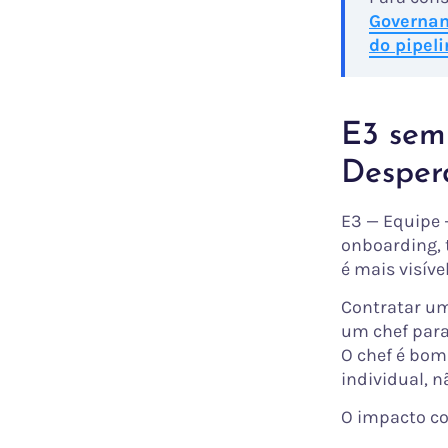
Governan
do pipel
E3 sem
Desper
E3 — Equipe 
onboarding, 
é mais visíve
Contratar u
um chef para
O chef é bom
individual, n
O impacto co