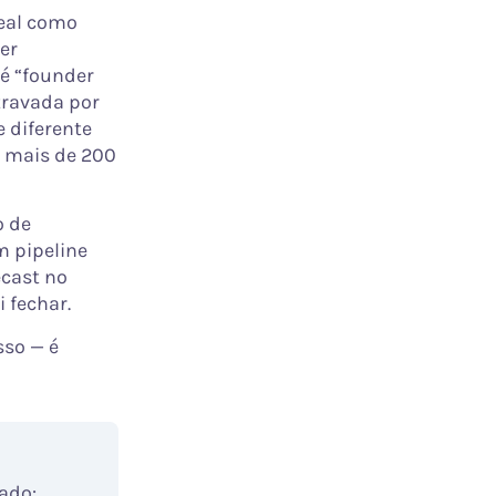
deal como
er
 é “founder
travada por
e diferente
m mais de 200
o de
m pipeline
ecast no
 fechar.
sso — é
ado: