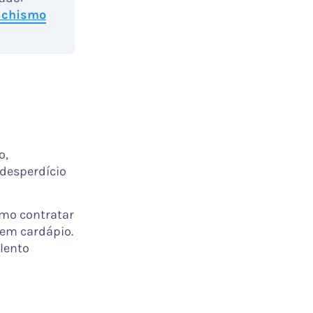
 achismo
o,
desperdício
mo contratar
sem cardápio.
alento