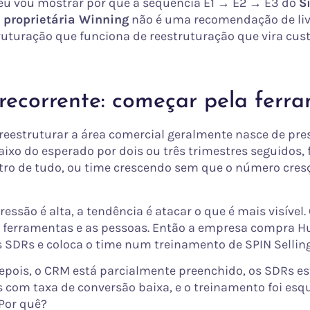
 eu vou mostrar por que a sequência E1 → E2 → E3 do
S
 proprietária Winning
não é uma recomendação de livr
ruturação que funciona de reestruturação que vira cus
recorrente: começar pela ferr
 reestruturar a área comercial geralmente nasce de pre
aixo do esperado por dois ou três trimestres seguidos,
tro de tudo, ou time crescendo sem que o número cre
essão é alta, a tendência é atacar o que é mais visível.
as ferramentas e as pessoas. Então a empresa compra H
s SDRs e coloca o time num treinamento de SPIN Selling
epois, o CRM está parcialmente preenchido, os SDRs e
 com taxa de conversão baixa, e o treinamento foi esq
 Por quê?