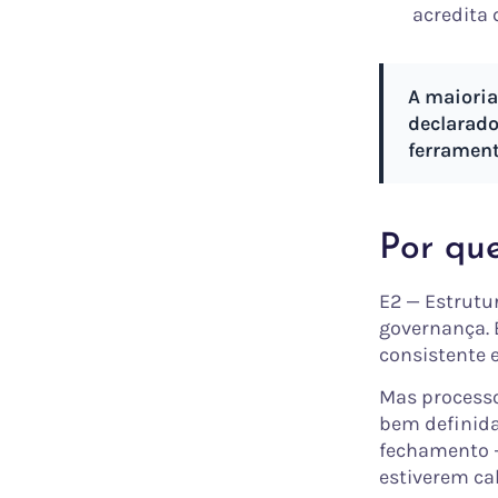
acredita 
A maioria
declarado
ferrament
Por qu
E2 — Estrutu
governança. 
consistente e
Mas processo
bem definida
fechamento —
estiverem cal