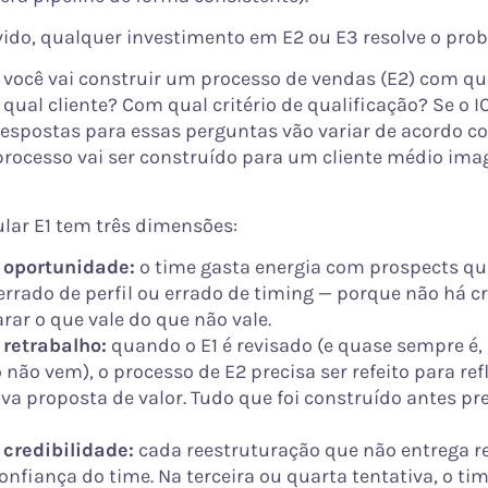
vido, qualquer investimento em E2 ou E3 resolve o pro
 você vai construir um processo de vendas (E2) com q
qual cliente? Com qual critério de qualificação? Se o I
 respostas para essas perguntas vão variar de acordo
processo vai ser construído para um cliente médio ima
ular E1 tem três dimensões:
 oportunidade:
o time gasta energia com prospects q
errado de perfil ou errado de timing — porque não há cri
rar o que vale do que não vale.
 retrabalho:
quando o E1 é revisado (e quase sempre é,
 não vem), o processo de E2 precisa ser refeito para refl
ova proposta de valor. Tudo que foi construído antes pre
 credibilidade:
cada reestruturação que não entrega r
confiança do time. Na terceira ou quarta tentativa, o ti