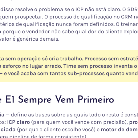
disso resolve o problema se o ICP não está claro. O SD
uem prospectar. O processo de qualificação no CRM n
itérios de qualificação nunca foram definidos. O trein
a porque o vendedor não sabe qual dor do cliente explo
valor é genérica demais.
a sem operação só cria trabalho. Processo sem estraté
o esforço no lugar errado. Time sem processo inventa o
 e você acaba com tantos sub-processos quanto vend
e E1 Sempre Vem Primeiro
ia — define as bases sobre as quais todo o resto é cons
os:
ICP claro
(para quem você vende com precisão),
pro
nciada
(por que o cliente escolhe você) e
motor de dem
era pipeline de forma consistente).