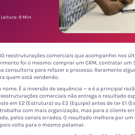
Leitura: 9 Min
0 reestruturações comerciais que acompanhei nos últ
vimento foi o mesmo: comprar um CRM, contratar um 
a consultoria para refazer o processo. Raramente al
ra quem está vendendo.
 nome. É a inversão de sequência — e é a principal razã
reestruturações comerciais não entrega o resultado es
te em E2 (Estrutura) ou E3 (Equipe) antes de ter E1 (Es
e trabalha com mais organização, mas para o cliente er
ada, pelos canais errados. O resultado melhora por um 
pois volta para o mesmo patamar.