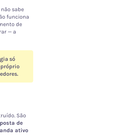
R não sabe
ão funciona
amento de
rar — a
gia só
 próprio
edores.
truído. São
posta de
anda ativo