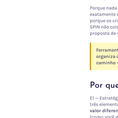
Porque nada 
exatamente q
porque os cr
SPIN não col
proposta de 
Ferrament
organiza 
caminho —
Por qu
E1 — Estratég
três element
valor difere
(como você g