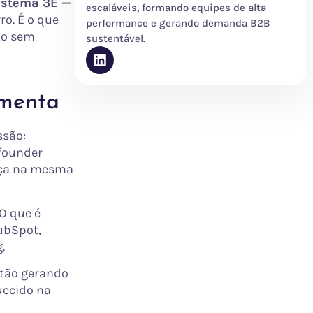
istema 3E —
escaláveis, formando equipes de alta
o. É o que
performance e gerando demanda B2B
to sem
sustentável.
amenta
ssão:
 founder
sça na mesma
 O que é
ubSpot,
.
stão gerando
uecido na