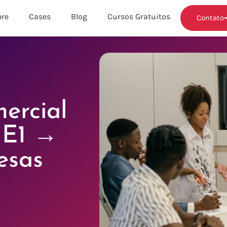
re
Cases
Blog
Cursos Gratuitos
Contato
ercial
 E1 →
esas