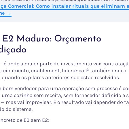
ça Comercial: Como instalar rituais que eliminam
ine →
 E2 Maduro: Orçamento
diçado
— é onde a maior parte do investimento vai: contrataçã
treinamento, enablement, liderança. É também onde o 
l quando os pilares anteriores não estão resolvidos.
m bom vendedor para uma operação sem processo é co
 uma cozinha sem receita, sem fornecedor definido e 
 — mas vai improvisar. E o resultado vai depender do t
ão do sistema.
ncreto de E3 sem E2: