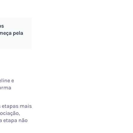
os
meça pela
line e
forma
s etapas mais
ociação,
da etapa não