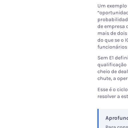
Um exemplo c
“oportunidade
probabilidade
de empresa d
mais de dois 
do que se o 
funcionários
Sem E1 defini
qualificação 
cheio de deal
chute, a oper
Esse é o cicl
resolver a es
Aprofun
Para cons