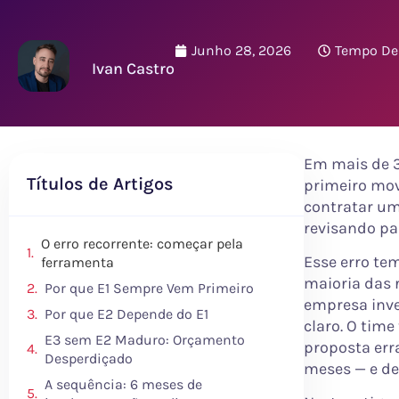
Junho 28, 2026
Tempo De 
Ivan Castro
Em mais de 3
Títulos de Artigos
primeiro mo
contratar um
revisando pa
O erro recorrente: começar pela
Esse erro tem
ferramenta
maioria das 
Por que E1 Sempre Vem Primeiro
empresa inves
Por que E2 Depende do E1
claro. O tim
E3 sem E2 Maduro: Orçamento
proposta err
Desperdiçado
meses — e de
A sequência: 6 meses de