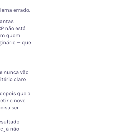
blema errado.
uantas
CP não está
 com quem
ginário — que
ue nunca vão
tério claro
 depois que o
etir o novo
cisa ser
esultado
me já não