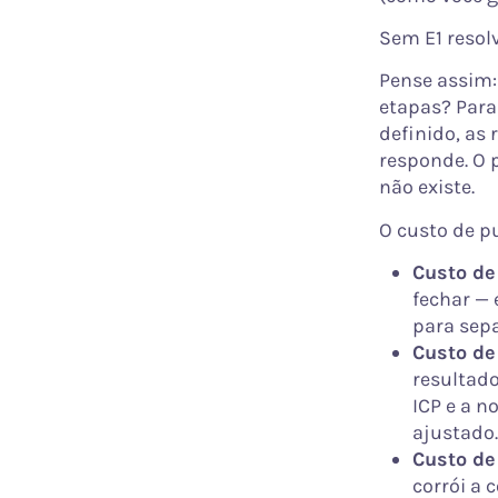
Sem E1 resol
Pense assim:
etapas? Para 
definido, as
responde. O 
não existe.
O custo de p
Custo de
fechar — 
para sepa
Custo de
resultado
ICP e a n
ajustado.
Custo de
corrói a 