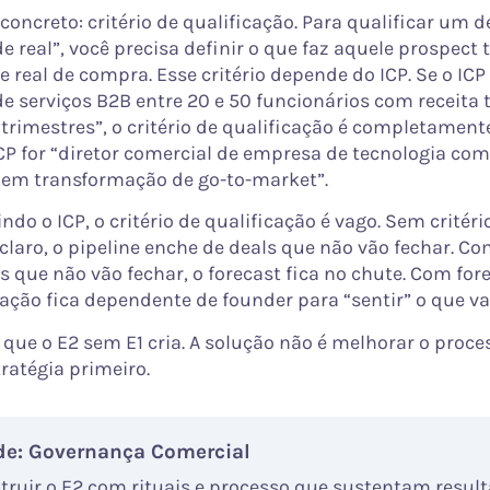
oncreto: critério de qualificação. Para qualificar um 
 real”, você precisa definir o que faz aquele prospect t
 real de compra. Esse critério depende do ICP. Se o ICP
e serviços B2B entre 20 e 50 funcionários com receita 
trimestres”, o critério de qualificação é completament
ICP for “diretor comercial de empresa de tecnologia co
 em transformação de go-to-market”.
ndo o ICP, o critério de qualificação é vago. Sem critéri
claro, o pipeline enche de deals que não vão fechar. Co
s que não vão fechar, o forecast fica no chute. Com for
ação fica dependente de founder para “sentir” o que vai
o que o E2 sem E1 cria. A solução não é melhorar o proce
tratégia primeiro.
de: Governança Comercial
truir o E2 com rituais e processo que sustentam result