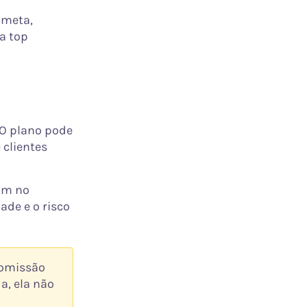
 meta,
a top
 O plano pode
 clientes
om no
de e o risco
comissão
a, ela não