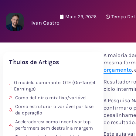
Maio 29, 2026
Tempo De L
Ivan Castro
A maioria da
Títulos de Artigos
mesma forma:
orçamento
,
Resultado: r
O modelo dominante: OTE (On-Target
ciclo intermi
Earnings)
Como definir o mix fixo/variável
A Pesquisa N
Como estruturar o variável por fase
confirma: o 
da operação
desalinhamen
Aceleradores: como incentivar top
de resultado.
performers sem destruir a margem
Este guia va