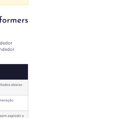
rformers
ndedor
endedor
ltados abaixo
uneração
em explodir o