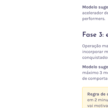
Modelo suge
acelerador d
performers.
Fase 3: 
Operação mad
incorporar m
conquistados,
Modelo suge
máximo 3 mét
de comportam
Regra de 
em 2 minut
vai motiva