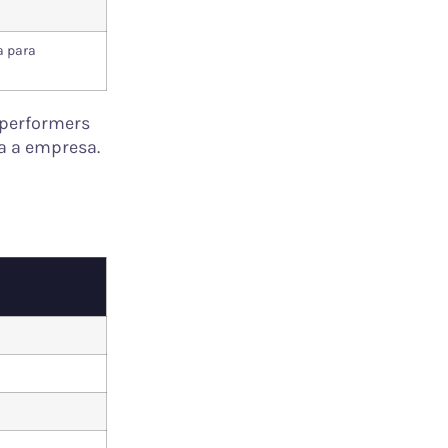
a para
 performers
a a empresa.