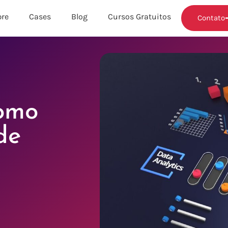
re
Cases
Blog
Cursos Gratuitos
Contato
omo
de