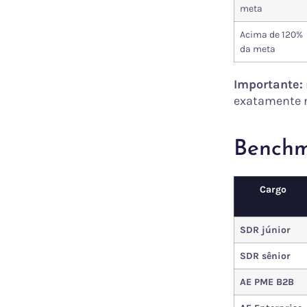
meta
Acima de 120%
da meta
Importante:
exatamente n
Benchm
Cargo
SDR júnior
SDR sênior
AE PME B2B