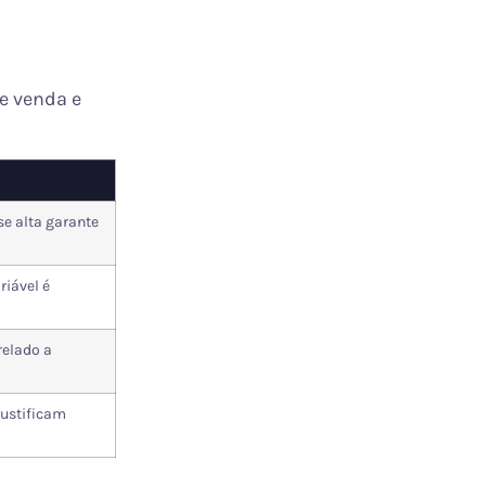
de venda e
se alta garante
riável é
relado a
justificam