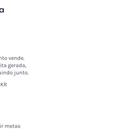
a
nto vende.
ita gerada,
uindo junto.
OKR
ir metas