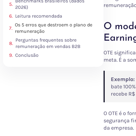
Benchmarks brasileiros (dados
remuneração 
2026)
Leitura recomendada
Os 5 erros que destroem o plano de
O mode
remuneração
Earnin
Perguntas frequentes sobre
remuneração em vendas B2B
OTE signific
Conclusão
meta. É a som
Exemplo:
bate 100% 
recebe R$
O OTE é o fo
segurança fi
da empresa.