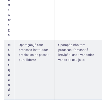
Ã
O
e
n
tr
e
g
a
M
Operação já tem
Operação não tem
el
processo instalado;
processo; forecast é
h
precisa só de pessoa
intuição; cada vendedor
o
para liderar
vende do seu jeito
r
q
u
a
n
d
o