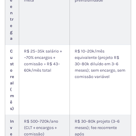
e
meta
previsibilidade
e
n
tr
e
g
a
C
R$ 25–35k salário +
R$ 10–20k/mês
u
~70% encargos +
equivalente (projeto R$
st
comissão = R$ 43–
30–80k diluído em 3–6
o
60k/mês total
meses); sem encargo, sem
re
comissão variável
al
(
m
ê
s)
In
R$ 500–720k/ano
R$ 30–80k projeto (3–6
v
(CLT + encargos +
meses); fee recorrente
e
comissão)
após