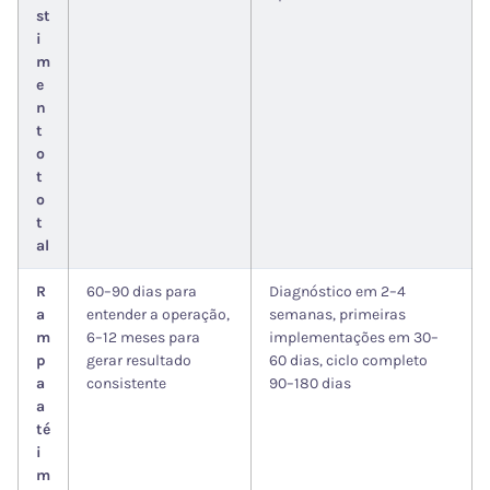
st
i
m
e
n
t
o
t
o
t
al
R
60–90 dias para
Diagnóstico em 2–4
a
entender a operação,
semanas, primeiras
m
6–12 meses para
implementações em 30–
p
gerar resultado
60 dias, ciclo completo
a
consistente
90–180 dias
a
té
i
m