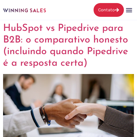
Contato
HubSpot vs Pipedrive para
B2B: o comparativo honesto
(incluindo quando Pipedrive
é a resposta certa)