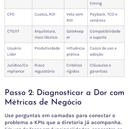
timing
CFO
Custos, ROI
Veta sem
Payback, TCO e
ROI
cenários
CTO/IT
Arquitetura,
Gatekeep
Compatibilidade
risco técnico
er
e suporte
Usuário
Produtividade
Influência
Casos de uso e
Líder
prática
adoção
Jurídico/Co
Risco
Critérios
Cláusulas e
mpliance
regulatório
rígidos
garantias
Passo 2: Diagnosticar a Dor com
Métricas de Negócio
Use perguntas em camadas para conectar o
problema a KPIs que a diretoria já acompanha.