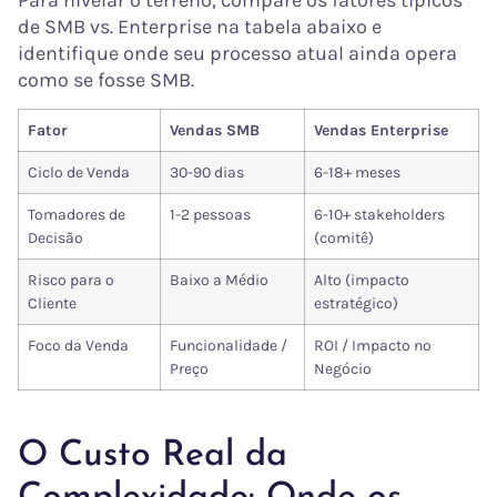
Para nivelar o terreno, compare os fatores típicos
de SMB vs. Enterprise na tabela abaixo e
identifique onde seu processo atual ainda opera
como se fosse SMB.
Fator
Vendas SMB
Vendas Enterprise
Ciclo de Venda
30-90 dias
6-18+ meses
Tomadores de
1-2 pessoas
6-10+ stakeholders
Decisão
(comitê)
Risco para o
Baixo a Médio
Alto (impacto
Cliente
estratégico)
Foco da Venda
Funcionalidade /
ROI / Impacto no
Preço
Negócio
O Custo Real da