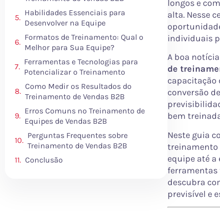
longos e com
Habilidades Essenciais para
alta. Nesse 
Desenvolver na Equipe
oportunidade
Formatos de Treinamento: Qual o
individuais p
Melhor para Sua Equipe?
A boa notíci
Ferramentas e Tecnologias para
de treiname
Potencializar o Treinamento
capacitação 
Como Medir os Resultados do
conversão de
Treinamento de Vendas B2B
previsibilida
Erros Comuns no Treinamento de
bem treinada
Equipes de Vendas B2B
Neste guia c
Perguntas Frequentes sobre
Treinamento de Vendas B2B
treinamento 
equipe até a
Conclusão
ferramentas 
descubra co
previsível e e