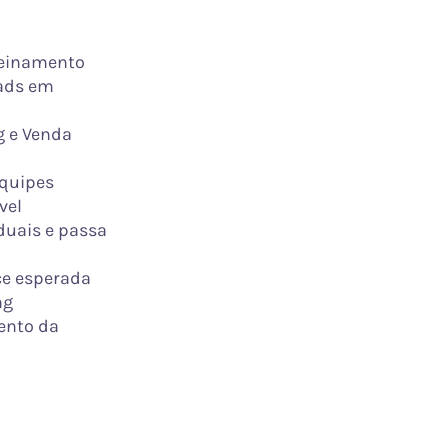
reinamento
eads em
g e Venda
quipes
vel
duais e passa
e esperada
ng
ento da