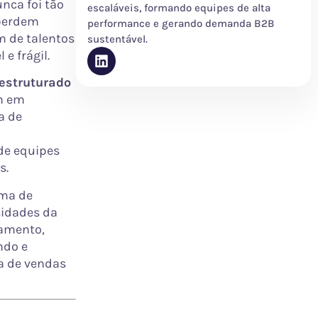
nca foi tão
escaláveis, formando equipes de alta
 perdem
performance e gerando demanda B2B
m de talentos
sustentável.
e frágil.
estruturado
m em
a de
 de equipes
s.
ama de
sidades da
namento,
ndo e
a de vendas