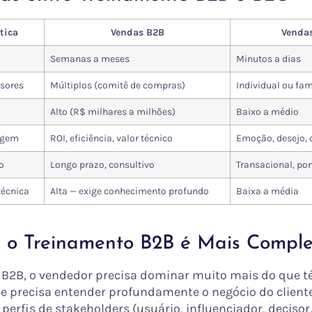
tica
Vendas B2B
Venda
Semanas a meses
Minutos a dias
sores
Múltiplos (comitê de compras)
Individual ou fam
Alto (R$ milhares a milhões)
Baixo a médio
agem
ROI, eficiência, valor técnico
Emoção, desejo, 
o
Longo prazo, consultivo
Transacional, po
écnica
Alta — exige conhecimento profundo
Baixa a média
 o Treinamento B2B é Mais Compl
B2B, o vendedor precisa dominar muito mais do que t
le precisa entender profundamente o negócio do cliente,
 perfis de stakeholders (usuário, influenciador, decisor,