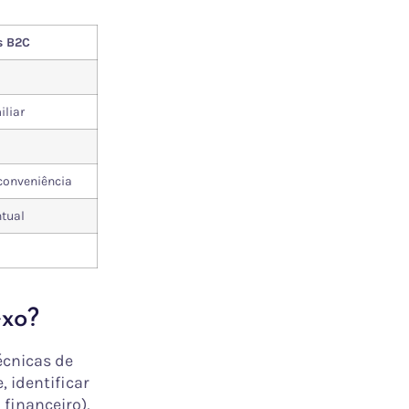
s B2C
iliar
conveniência
ntual
exo?
écnicas de
 identificar
 financeiro),