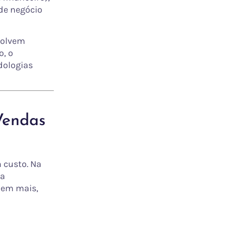
de negócio
volvem
o, o
dologias
Vendas
 custo. Na
ma
dem mais,