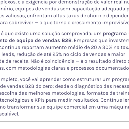
plexos, e a exigência por demonstração de valor real nu
cenário, equipes de vendas sem capacitação adequada
s valiosas, enfrentam altas taxas de churn e depende
ara sobreviver — o que torna o crescimento imprevisível 
a é que existe uma solução comprovada: um
programa 
nto de equipe de vendas B2B
. Empresas que investe
contínua reportam aumento médio de 20 a 30% na tax
 leads, redução de até 25% no ciclo de vendas e maior
de de receita. Não é coincidência — é o resultado direto
s, com metodologias claras e processos documentado
ompleto, você vai aprender como estruturar um progr
de vendas B2B do zero: desde o diagnóstico das neces
 escolha das melhores metodologias, formatos de trei
tecnológicas e KPIs para medir resultados. Continue le
mo transformar sua equipe comercial em uma máquin
scalável.