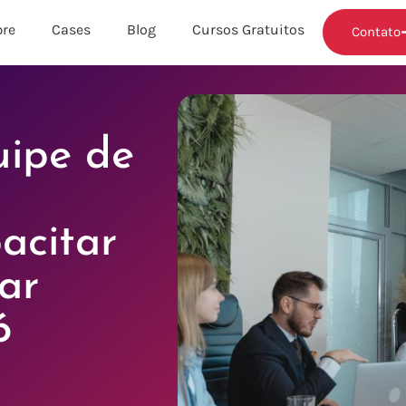
re
Cases
Blog
Cursos Gratuitos
Contato
uipe de
acitar
ar
6