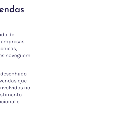
Vendas
ado de
e empresas
écnicas,
res naveguem
é desenhado
e vendas que
nvolvidos no
estimento
cional e