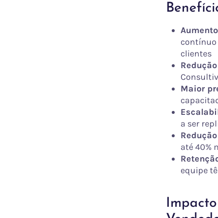
Benefíc
Aumento 
contínuo
clientes
Redução 
Consulti
Maior pre
capacitad
Escalabi
a ser rep
Redução
até 40% 
Retenção
equipe tê
Impacto