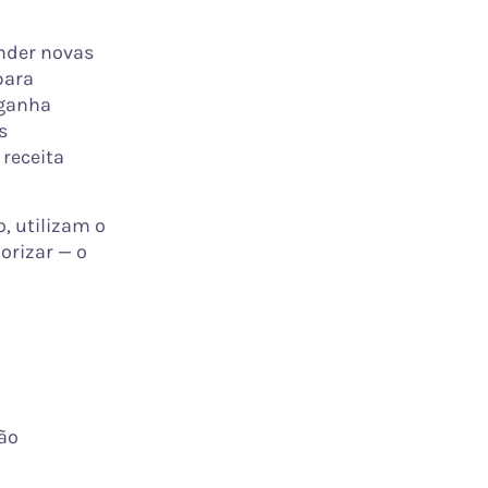
nder novas
para
 ganha
s
 receita
, utilizam o
orizar — o
ão