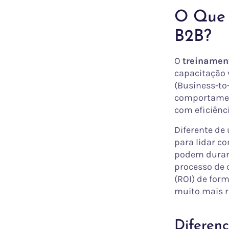
O Que 
B2B?
O
treinamen
capacitação 
(Business-to-
comportamen
com eficiênc
Diferente de
para lidar c
podem durar 
processo de 
(ROI) de for
muito mais r
Diferen