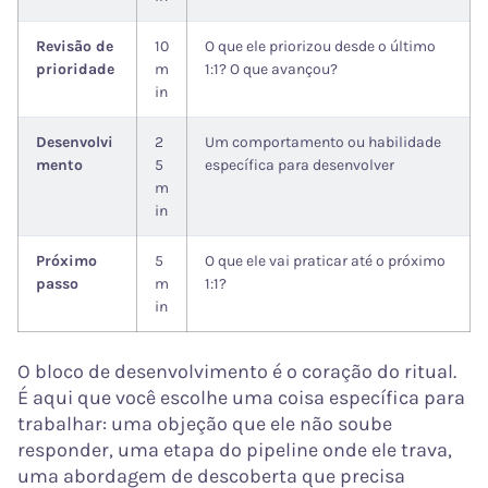
Revisão de
10
O que ele priorizou desde o último
prioridade
m
1:1? O que avançou?
in
Desenvolvi
2
Um comportamento ou habilidade
mento
5
específica para desenvolver
m
in
Próximo
5
O que ele vai praticar até o próximo
passo
m
1:1?
in
O bloco de desenvolvimento é o coração do ritual.
É aqui que você escolhe uma coisa específica para
trabalhar: uma objeção que ele não soube
responder, uma etapa do pipeline onde ele trava,
uma abordagem de descoberta que precisa