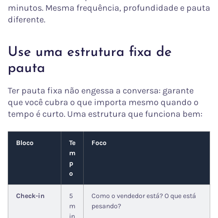
minutos. Mesma frequência, profundidade e pauta
diferente.
Use uma estrutura fixa de
pauta
Ter pauta fixa não engessa a conversa: garante
que você cubra o que importa mesmo quando o
tempo é curto. Uma estrutura que funciona bem:
Bloco
Te
Foco
m
p
o
Check-in
5
Como o vendedor está? O que está
m
pesando?
in