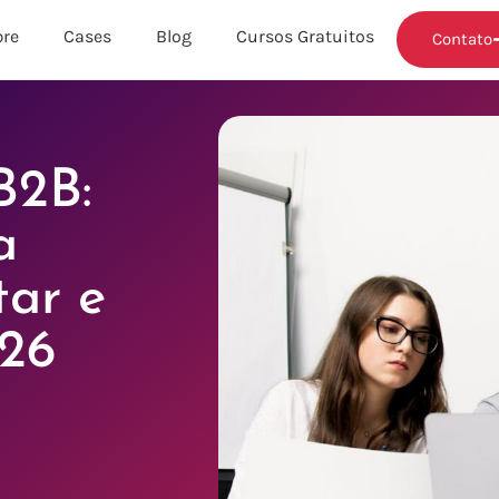
re
Cases
Blog
Cursos Gratuitos
Contato
B2B:
a
tar e
26