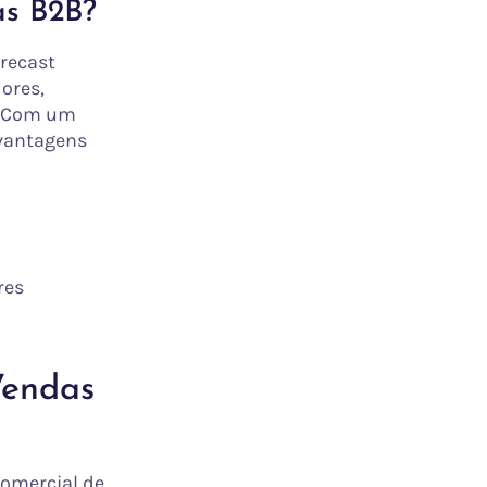
as B2B?
recast
ores,
l. Com um
vantagens
res
Vendas
omercial de