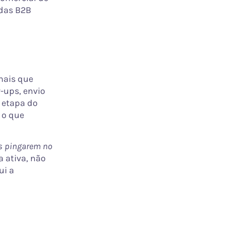
ndas B2B
nais que
-ups, envio
 etapa do
 o que
s pingarem no
 ativa, não
ui a