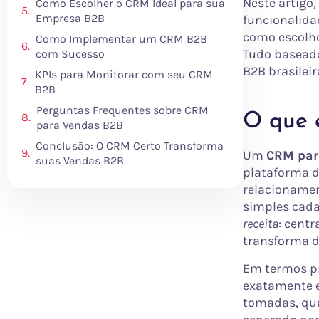
Neste artigo
Como Escolher o CRM Ideal para sua
Empresa B2B
funcionalida
como escolhe
Como Implementar um CRM B2B
Tudo baseado
com Sucesso
B2B brasileir
KPIs para Monitorar com seu CRM
B2B
Perguntas Frequentes sobre CRM
O que 
para Vendas B2B
Conclusão: O CRM Certo Transforma
Um
CRM par
suas Vendas B2B
plataforma d
relacionamen
simples cada
receita
: cent
transforma d
Em termos pr
exatamente e
tomadas, qua