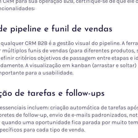
m CRM para sua operação B2B, certifique-se de que ele o
ncionalidades:
e pipeline e funil de vendas
 qualquer CRM B2B é a gestão visual do pipeline. A fer
ar múltiplos funis de vendas (para diferentes produtos
definir critérios objetivos de passagem entre etapas e i
idamente. A visualização em kanban (arrastar e soltar)
mportante para a usabilidade.
ão de tarefas e follow-ups
ssenciais incluem: criação automática de tarefas apó
bretes de follow-up, envio de e-mails padronizados, not
r quando uma oportunidade fica parada por muito tem
pecíficos para cada tipo de venda.