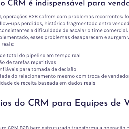
 o CRM é indispensável para vend
operações B2B sofrem com problemas recorrentes: fo
ollow-ups perdidos, histórico fragmentado entre vended
consistentes e dificuldade de escalar o time comercia
lementado, esses problemas desaparecem e surgem 
reais:
ade total do pipeline em tempo real
 de tarefas repetitivas
nfiáveis para tomada de decisão
dade do relacionamento mesmo com troca de vendedo
lidade de receita baseada em dados reais
cios do CRM para Equipes de 
 um CRM B2B bem estruturado transforma a operação c