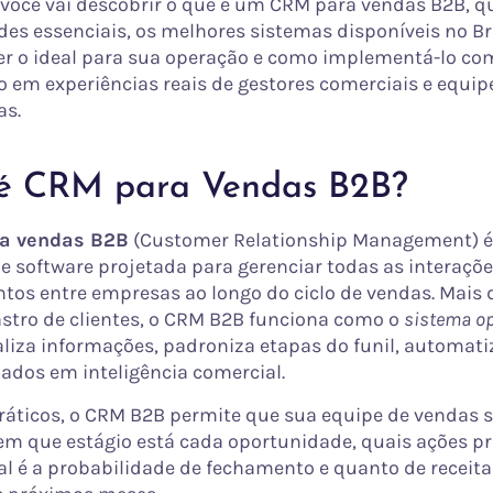
, você vai descobrir o que é um CRM para vendas B2B, q
des essenciais, os melhores sistemas disponíveis no Br
r o ideal para sua operação e como implementá-lo co
 em experiências reais de gestores comerciais e equip
as.
é CRM para Vendas B2B?
a vendas B2B
(Customer Relationship Management) 
e software projetada para gerenciar todas as interaçõe
tos entre empresas ao longo do ciclo de vendas. Mais
stro de clientes, o CRM B2B funciona como o
sistema op
raliza informações, padroniza etapas do funil, automati
ados em inteligência comercial.
áticos, o CRM B2B permite que sua equipe de vendas 
m que estágio está cada oportunidade, quais ações p
l é a probabilidade de fechamento e quanto de receita