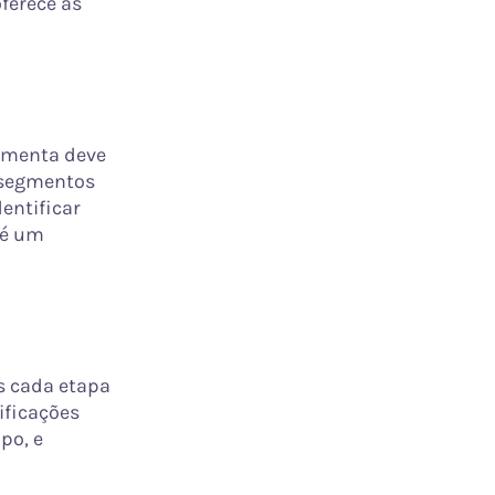
ferece as
ramenta deve
, segmentos
dentificar
 é um
s cada etapa
ificações
po, e