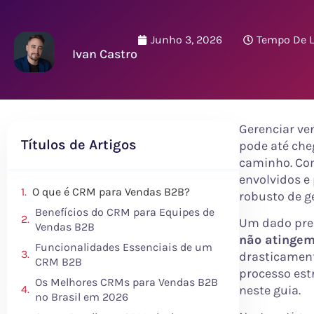
Junho 3, 2026
Tempo De L
Ivan Castro
Gerenciar ve
Títulos de Artigos
pode até che
caminho. Com
envolvidos e
O que é CRM para Vendas B2B?
robusto de g
Benefícios do CRM para Equipes de
Um dado pre
Vendas B2B
não atingem
Funcionalidades Essenciais de um
drasticament
CRM B2B
processo est
Os Melhores CRMs para Vendas B2B
neste guia.
no Brasil em 2026