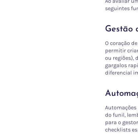
Ao avaliar u
seguintes fu
Gestão d
O coração de
permitir cri
ou regiões), 
gargalos rap
diferencial i
Automaç
Automações e
do funil, lem
para o gesto
checklists es