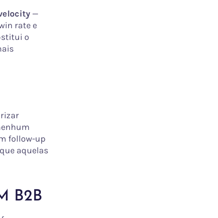
velocity
—
in rate e
stitui o
mais
rizar
 nenhum
m follow-up
 que aquelas
RM B2B