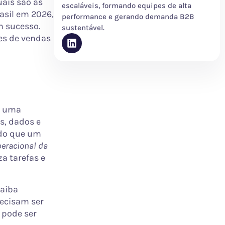
uais são as
escaláveis, formando equipes de alta
asil em 2026,
performance e gerando demanda B2B
m sucesso.
sustentável.
es de vendas
é uma
s, dados e
 do que um
eracional da
za tarefas e
saiba
recisam ser
 pode ser