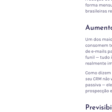
forma mensur
brasileiras 
Aumento
Um dos maior
consomem te
de e-mails p
funil — tudo
realmente im
Como dizem p
seu CRM não va
passiva — ele
prospecção e
Previsib