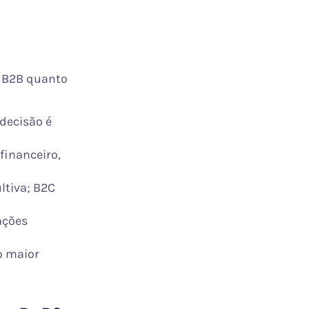
 B2B quanto
 decisão é
financeiro,
ltiva; B2C
ações
o maior