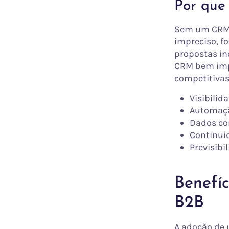
Por que
Sem um CRM, 
impreciso, f
propostas in
CRM bem imp
competitivas 
Visibilid
Automação
Dados co
Continui
Previsibi
Benefí
B2B
A adoção de