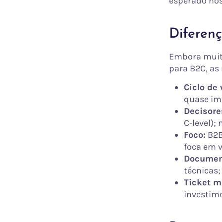
esperado no
Diferen
Embora muit
para B2C, as
Ciclo de
quase im
Decisore
C-level);
Foco:
B2B
foca em 
Documen
técnicas;
Ticket m
investim