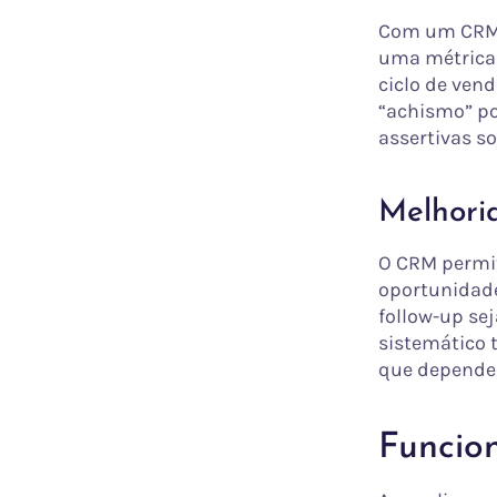
Com um CRM B
uma métrica 
ciclo de vend
“achismo” po
assertivas s
Melhori
O CRM permit
oportunidad
follow-up se
sistemático 
que depende
Funcio