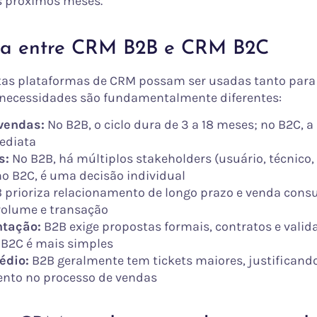
s próximos meses.
ça entre CRM B2B e CRM B2C
as plataformas de CRM possam ser usadas tanto para
 necessidades são fundamentalmente diferentes:
 vendas:
No B2B, o ciclo dura de 3 a 18 meses; no B2C, a
ediata
s:
No B2B, há múltiplos stakeholders (usuário, técnico, 
 no B2C, é uma decisão individual
 prioriza relacionamento de longo prazo e venda consu
volume e transação
tação:
B2B exige propostas formais, contratos e valid
 B2C é mais simples
édio:
B2B geralmente tem tickets maiores, justificand
ento no processo de vendas