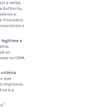
sai a verba,
a Authority,
adores e,
o financeiro
nizacionais e
 legítima e
tema.
cê co-
viver no CRM,
critério
as que
os improviso,
ica é a
s.”