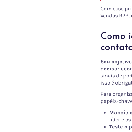
Com esse pri
Vendas B2B, 
Como i
contato
Seu objetiv
decisor eco
sinais de po
isso é obriga
Para organiz
papéis-chave
Mapeie o
líder e o
Teste o p