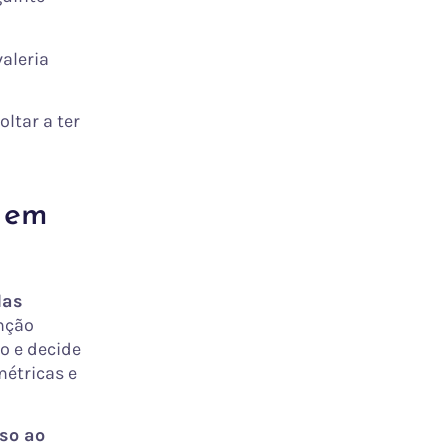
valeria
ltar a ter
t em
das
nção
o e decide
métricas e
so ao