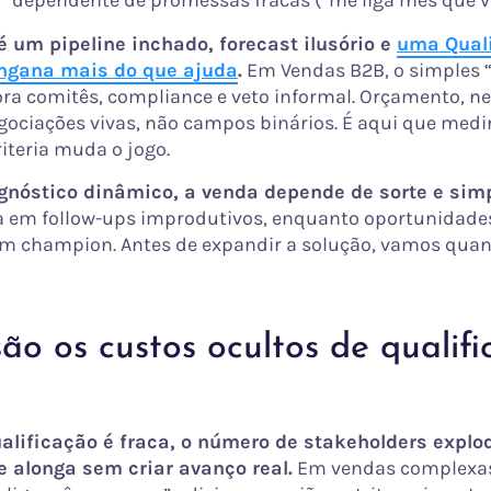
e” dependente de promessas fracas (“me liga mês que v
é um pipeline inchado, forecast ilusório e
uma Quali
ngana mais do que ajuda
.
Em Vendas B2B, o simples
ora comitês, compliance e veto informal. Orçamento, n
gociações vivas, não campos binários. É aqui que medir
criteria muda o jogo.
nóstico dinâmico, a venda depende de sorte e simp
a em follow-ups improdutivos, enquanto oportunidade
em champion. Antes de expandir a solução, vamos quant
ão os custos ocultos de qualifi
lificação é fraca, o número de stakeholders explod
 alonga sem criar avanço real.
Em vendas complexas