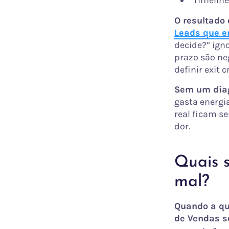
“Timelin
O resultado 
Leads que e
decide?” ign
prazo são ne
definir exit 
Sem um diag
gasta energi
real ficam s
dor.
Quais s
mal?
Quando a qua
de Vendas se