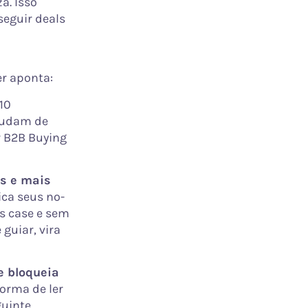
a. Isso
seguir deals
er aponta:
10
mudam de
w B2B Buying
s e mais
ica seus no-
s case e sem
guiar, vira
 e bloqueia
orma de ler
guinte