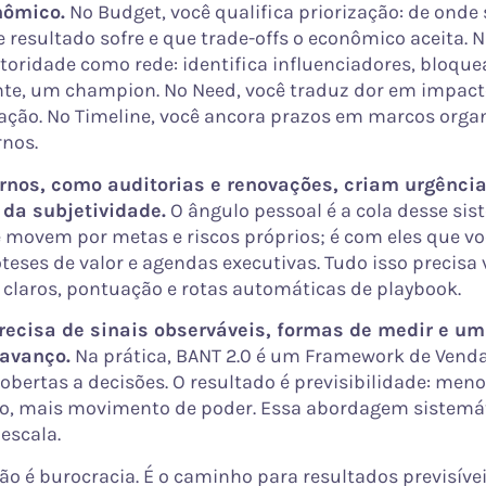
nômico.
No Budget, você qualifica priorização: de onde 
 resultado sofre e que trade-offs o econômico aceita. N
toridade como rede: identifica influenciadores, bloque
te, um champion. No Need, você traduz dor em impact
nação. No Timeline, você ancora prazos em marcos orga
rnos.
rnos, como auditorias e renovações, criam urgência
 da subjetividade.
O ângulo pessoal é a cola desse sis
movem por metas e riscos próprios; é com eles que vo
teses de valor e agendas executivas. Tudo isso precisa 
laros, pontuação e rotas automáticas de playbook.
recisa de sinais observáveis, formas de medir e um 
 avanço.
Na prática, BANT 2.0 é um Framework de Vend
obertas a decisões. O resultado é previsibilidade: men
o, mais movimento de poder. Essa abordagem sistemát
escala.
ão é burocracia. É o caminho para resultados previsívei