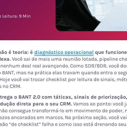
 Leitura: 9 Min
não é teoria: é
diagnóstico operacional
que funcione
exa.
Você sai de mais uma reunião lotada, pipeline che
e nenhum deal real avançando. Como SDR/BDR, você d
 BANT, mas na prática elas travam quando entra o se
Hoje você vai trocar checklist por leitura de sinais, mét
s no CRM.
trega o BANT 2.0 com táticas, sinais de priorização,
adução direta para o seu CRM.
Vamos ao ponto: você j
 não consegue transformá-lo em movimento de poder,
azos ancorados em marcos. Na próxima seção, você vai
são “de checklist” falha e como isso está drenando seu