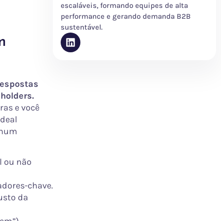
escaláveis, formando equipes de alta
performance e gerando demanda B2B
sustentável.
m
respostas
holders.
ras e você
 deal
enhum
l ou não
iadores-chave.
usto da