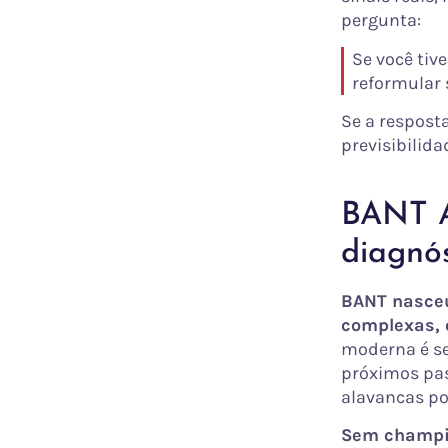
pergunta:
Se você tiv
reformular 
Se a resposta
previsibilida
BANT A
diagnós
BANT nasceu
complexas, 
moderna é se
próximos pas
alavancas por
Sem champio