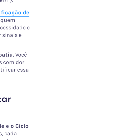
em”).
ficação de
 “quem
ecessidade e
 sinais e
atia.
Você
s com dor
ificar essa
car
e e o Ciclo
, cada