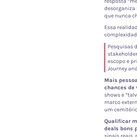
resposta “me 
desorganiza
que nunca ch
Essa realida
complexidade
Pesquisas 
stakeholde
escopo e pr
Journey and
Mais pessoa
chances de 
shows e “tal
marco extern
um cemitério
Qualificar m
deals bons p
sinais reais,