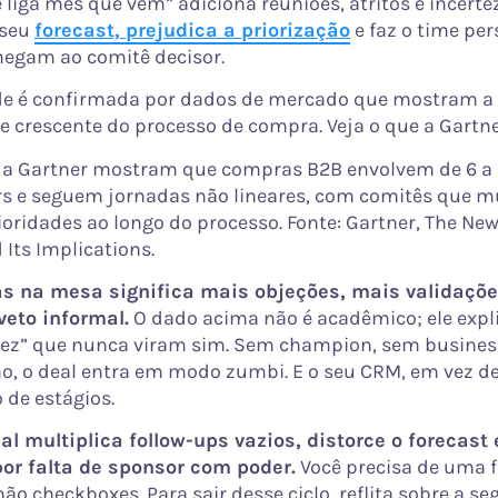
liga mês que vem” adiciona reuniões, atritos e incertez
 seu
forecast, prejudica a priorização
e faz o time per
egam ao comitê decisor.
de é confirmada por dados de mercado que mostram a
 crescente do processo de compra. Veja o que a Gartn
da Gartner mostram que compras B2B envolvem de 6 a 
rs e seguem jornadas não lineares, com comitês que 
ioridades ao longo do processo. Fonte: Gartner, The Ne
 Its Implications.
s na mesa significa mais objeções, mais validaçõe
veto informal.
O dado acima não é acadêmico; ele expl
vez” que nunca viram sim. Sem champion, sem busines
o, o deal entra em modo zumbi. E o seu CRM, em vez de 
 de estágios.
al multiplica follow-ups vazios, distorce o forecast
or falta de sponsor com poder.
Você precisa de uma f
 não checkboxes. Para sair desse ciclo, reflita sobre a se