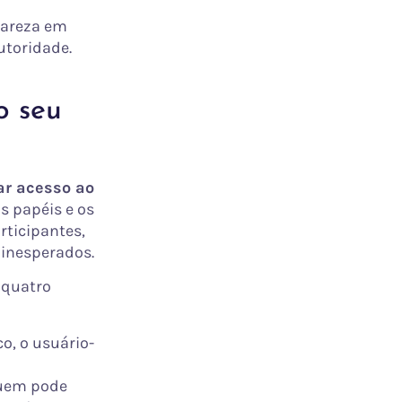
lareza em
utoridade.
o seu
ar acesso ao
s papéis e os
rticipantes,
 inesperados.
 quatro
o, o usuário-
quem pode