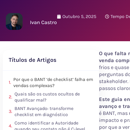
Outubro 5, 2025
Tempo De
Ivan Castro
O que falta 
Títulos de Artigos
venda compl
frios e quas
perguntas do
Por que o BANT ‘de checklist’ falha em
stakeholder. 
vendas complexas?
passos claro
Quais são os custos ocultos de
Este guia en
qualificar mal?
avanço e tr
BANT Avançado: transforme
é BANT, mas
checklist em diagnóstico
impacto e pr
Como identificar a Autoridade
por que a ver
quando seu contato não é C-level