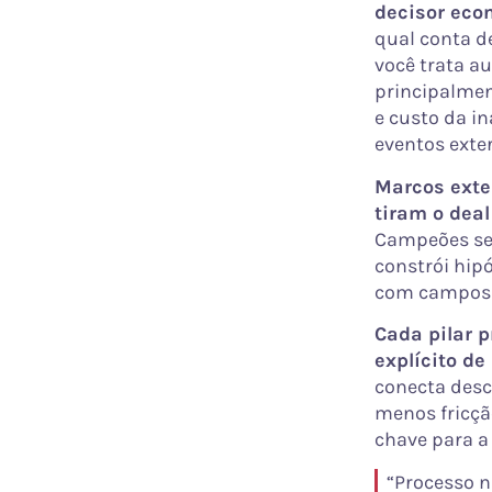
decisor eco
qual conta de
você trata au
principalmen
e custo da i
eventos exte
Marcos exte
tiram o deal
Campeões se 
constrói hipó
com campos c
Cada pilar p
explícito de
conecta desc
menos fricçã
chave para a 
“Processo n