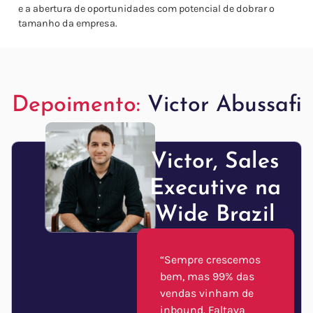
e a abertura de oportunidades com potencial de dobrar o
tamanho da empresa.
Depoimento:
Victor Abussafi
Victor, Sales
Executive na
Wide Brazil
“Sempre crescemos
bem, mas 99% das
vendas vinham de
inbound. Faltava