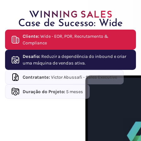
Case de Sucesso: Wide
Cliente:
Wide - EOR, POR, Recrutamento &
Compliance
Desafio:
Reduzir a dependência do inbound e criar
uma máquina de vendas ativa.
Contratante:
Victor Abussafi - Sales Executive
Duração do Projeto:
5 meses