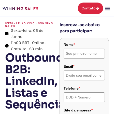
Contato
WEBINAR AO VIVO · WINNING
Inscreva-se abaixo
SALES
Sexta-feira, 05 de
para participar:
Junho
11h00 BRT · Online ·
Nome
*
Gratuito · 60 min
Outbound
B2B:
Email
*
LinkedIn,
Listas e
Telefone
*
Sequências
Site da empresa
*