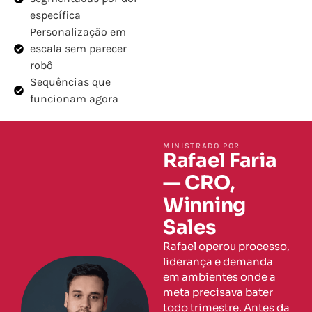
específica
Personalização em
escala sem parecer
robô
Sequências que
funcionam agora
MINISTRADO POR
Rafael Faria
— CRO,
Winning
Sales
Rafael operou processo,
liderança e demanda
em ambientes onde a
meta precisava bater
todo trimestre. Antes da