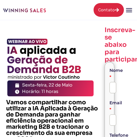
Contato
Inscreva-
se
abaixo
para
participar
Nome
*
Sexta-feira, 22 de Maio
Horário: 11 horas
Vamos compartilhar como
Email
utilizar a IA Aplicada à Geração
*
de Demanda para ganhar
eficiência operacional em
marketing B2B e tracionar o
crescimento da sua empresa
Telefone