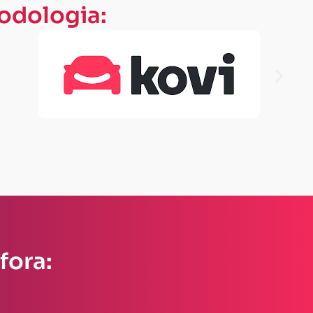
odologia:
fora: