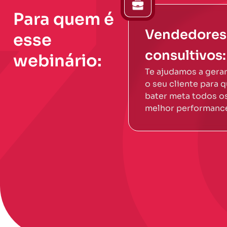
Para quem é
Vendedores
esse
consultivos:
webinário:
Te ajudamos a gerar
o seu cliente para 
bater meta todos os
melhor performance