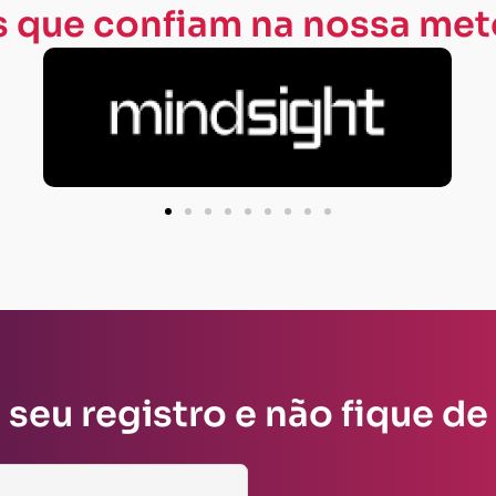
 que confiam na nossa met
 seu registro e não fique de 