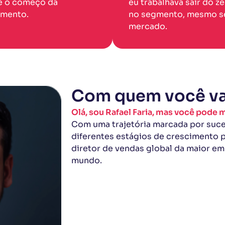
e o começo da
eu trabalhava sair do z
amento.
no segmento, mesmo se
mercado.
Com quem você va
Olá, sou Rafael Faria, mas você pode 
Com uma trajetória marcada por suce
diferentes estágios de crescimento p
diretor de vendas global da maior e
mundo.