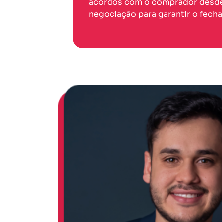
acordos com o comprador desd
negociação para garantir o fech