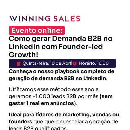
Evento online:
Como gerar Demanda B2B no
LinkedIn com Founder-led
Growth!​
Quinta-feira, 10 de Abril
Horário: 16:00
Conheça o nosso playbook completo de
geração de demanda B2B no LinkedIn
.
Utilizamos esse método esse ano e
geramos +1.000 leads B2B por mês
(sem
gastar 1 real em anúncios
).
Ideal para líderes de marketing, vendas ou
founders
que querem escalar a geração de
leads B2B qualificados.