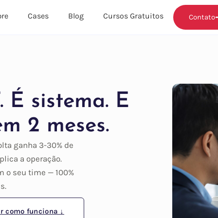
re
Cases
Blog
Cursos Gratuitos
Contato
 É sistema. E
em 2 meses.
olta ganha 3-30% de
plica a operação.
 o seu time — 100%
s.
r como funciona ↓