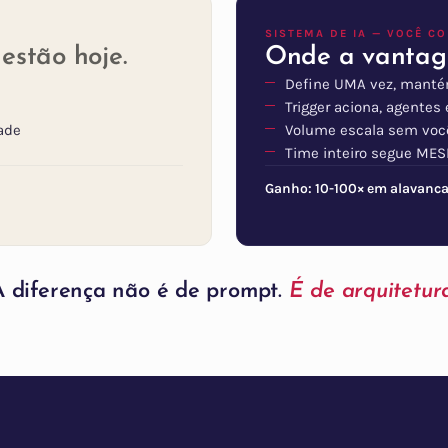
SISTEMA DE IA — VOCÊ C
stão hoje.
Onde a vantage
Define UMA vez, mant
Trigger aciona, agente
ade
Volume escala sem voc
Time inteiro segue ME
Ganho: 10-100× em alavanc
A diferença não é de prompt.
É de arquitetura