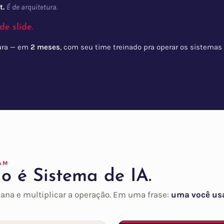
t.
É de arquitetura.
de slide.
tura — em
2 meses
, com seu time treinado pra operar os sistemas
AM
ão é Sistema de IA.
mana e multiplicar a operação. Em uma frase:
uma você us