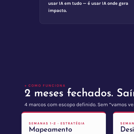
usar IA em tudo — é usar IA onde gera
impacto.
+ COMO FUNCIONA
2 meses fechados. Sa
4 marcos com escopo definido. Sem “vamos ver
SEMANAS 1-2 · ESTRATÉGIA
SEMAN
Mapeamento
Des