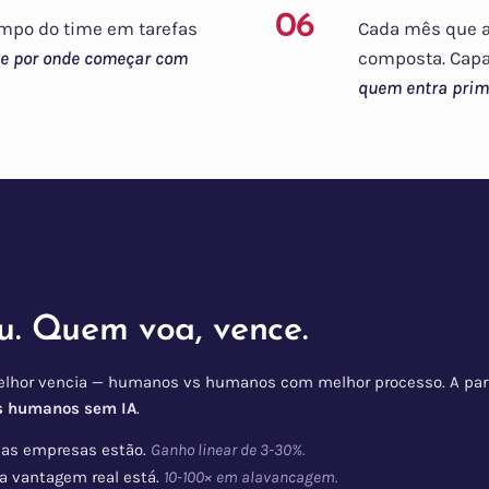
06
empo do time em tarefas
Cada mês que a
de por onde começar com
composta. Capa
quem entra prime
. Quem voa, vence.
lhor vencia — humanos vs humanos com melhor processo. A part
s humanos sem IA
.
as empresas estão.
Ganho linear de 3-30%.
a vantagem real está.
10-100× em alavancagem.