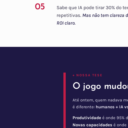
05
Sabe que IA pode tirar 30% do t
repetitivas.
Mas não tem clareza 
ROI claro.
+ NOSSA TESE
O jogo mudou
Até ontem, quem nadava me
é diferente:
humanos + IA v
Produtividade
é onde 95% d
Novas capacidades
é onde 