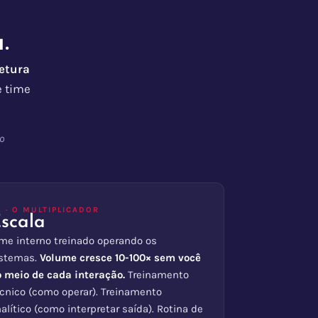
.
etura
e time
o
3 · O MULTIPLICADOR
scala
me interno treinado operando os
istemas.
Volume cresce 10-100× sem você
 meio de cada interação.
Treinamento
cnico (como operar). Treinamento
alítico (como interpretar saída). Rotina de