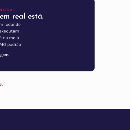
ONSTRÓI
m real está.
ém rodando
s executam
ê no meio
SMO padrão
agem.
.