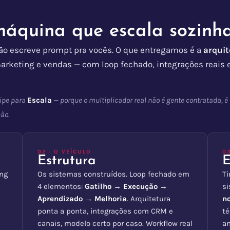
máquina que escala sozinha
ão escreve prompt pra vocês. O que entregamos é a
arquit
marketing e vendas — com loop fechado, integrações reais 
uipe para
Escala
— porque o multiplicador real não é gente contratada, é 
ão.
02 · O VEÍCULO
0
Estrutura
E
ng
Os sistemas construídos. Loop fechado em
Ti
4 elementos:
Gatilho → Execução →
s
Aprendizado → Melhoria
. Arquitetura
no
ponta a ponta, integrações com CRM e
té
canais, modelo certo por caso. Workflow real
an