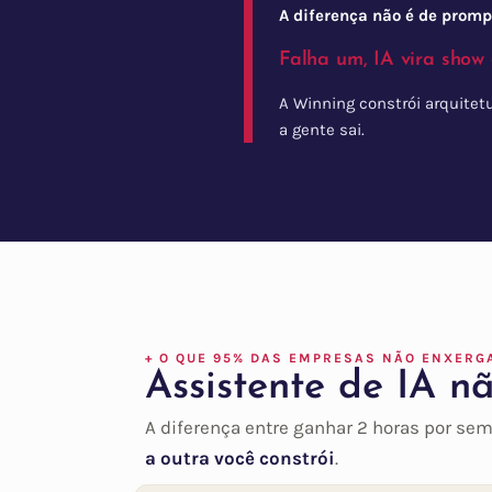
A diferença não é de promp
Falha um, IA vira show 
A Winning constrói arquite
a gente sai.
+ O QUE 95% DAS EMPRESAS NÃO ENXERG
Assistente de IA n
A diferença entre ganhar 2 horas por se
a outra você constrói
.