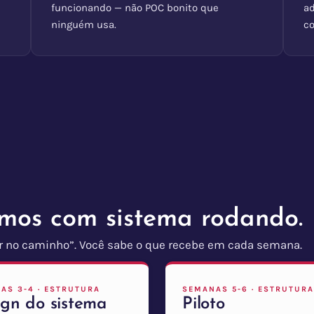
funcionando — não POC bonito que
a
ninguém usa.
c
ímos com sistema rodando.
 no caminho”. Você sabe o que recebe em cada semana.
AS 3-4 · ESTRUTURA
SEMANAS 5-6 · ESTRUTURA
ign do sistema
Piloto