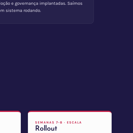
doção e governança implantadas. Saímos
om sistema rodando.
SEMANAS 7-8 · ESCALA
Rollout