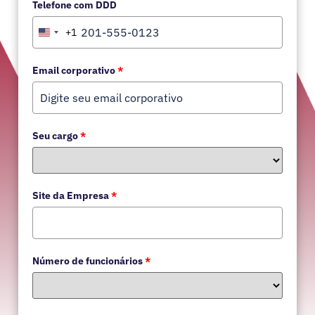
Telefone com DDD
+1
United States +1
Email corporativo
*
Seu cargo
*
Site da Empresa
*
Número de funcionários
*