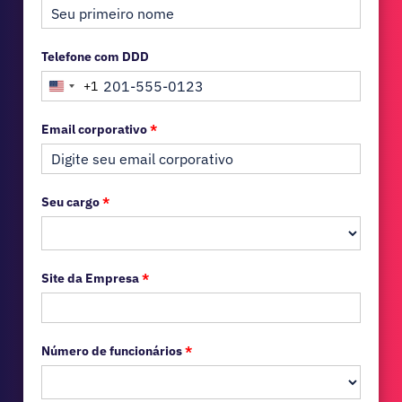
Telefone com DDD
+1
United States +1
Email corporativo
*
Seu cargo
*
Site da Empresa
*
Número de funcionários
*